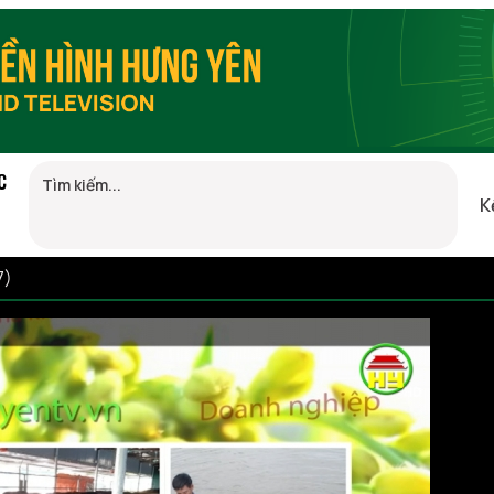
C
K
7)