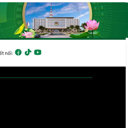
ết nối: