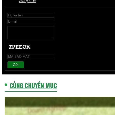
Gửi ý kiến
Gửi
CÙNG CHUYÊN MỤC