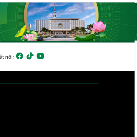
ết nối: