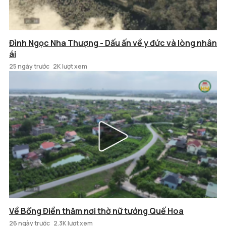
Đình Ngọc Nha Thượng - Dấu ấn về y đức và lòng nhân
ái
25 ngày trước
2K lượt xem
Về Bổng Điền thăm nơi thờ nữ tướng Quế Hoa
26 ngày trước
2.3K lượt xem