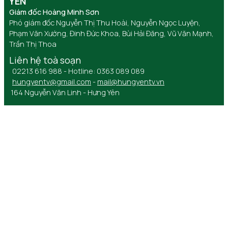
YÊN
Giám đốc Hoàng Minh Sơn
Phó giám đốc Nguyễn Thị Thu Hoài, Nguyễn Ngọc Luyện,
Phạm Văn Xướng, Đinh Đức Khoa, Bùi Hải Đăng, Vũ Văn Mạnh,
Trần Thị Thoa
Liên hệ toà soạn
02213 616 988 - Hotline: 0363 089 089
hungyentv@gmail.com
-
mail@hungyentv.vn
164 Nguyễn Văn Linh - Hưng Yên