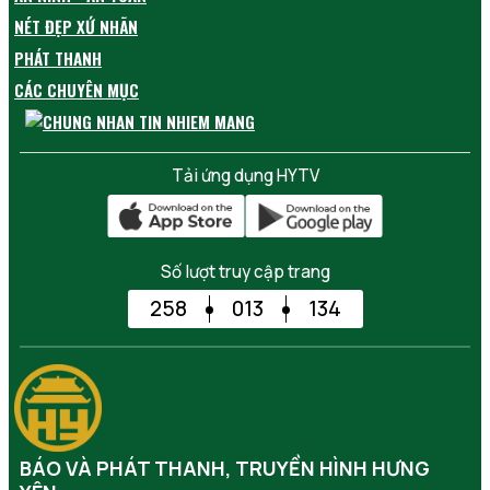
NÉT ĐẸP XỨ NHÃN
PHÁT THANH
CÁC CHUYÊN MỤC
Tải ứng dụng HYTV
Số lượt truy cập trang
258
013
134
BÁO VÀ PHÁT THANH, TRUYỀN HÌNH HƯNG