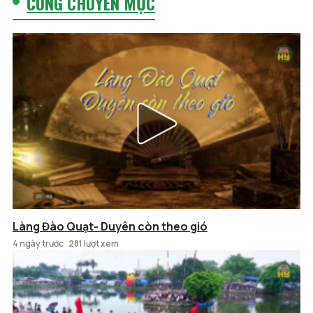
CÙNG CHUYÊN MỤC
Làng Đào Quạt- Duyên còn theo gió
4 ngày trước
281 lượt xem