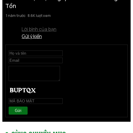
Tồn
1 năm trước
8.6K lượt xem
Lời bình của bạn
Gửi ý kiến
Gửi