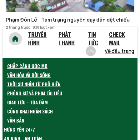
Phạm Đôn Lễ - Tam trạng nguyên dạy dân dệt chiếu
2 tháng trước
938 lượt xem
TRUYỀN
PHÁT
TIN
CHECK
HÌNH
THANH
TỨC
MAIL
Về đầu trang
CHẮP CÁNH ƯỚC MƠ
VĂN HÓA VÀ ĐỜI SỐNG
THỜI SỰ NHÌN TỪ PHỐ HIẾN
PHÓNG SỰ VÀ PHIM TÀI LIỆU
GIAO LƯU - TỌA ĐÀM
CÔNG KHAI NGÂN SÁCH
VĂN BẢN
HƯNG YÊN 24/7
AN NINH - AN TOÀN