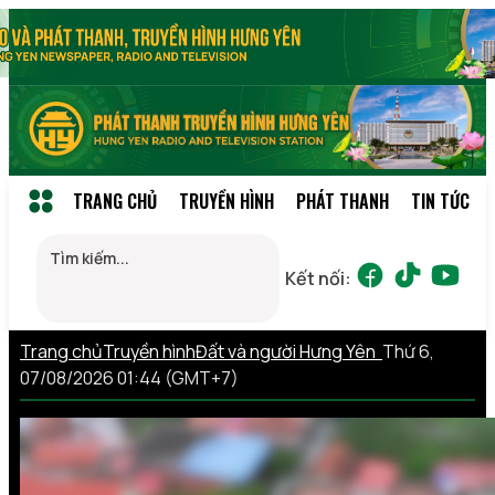
TRANG CHỦ
TRUYỀN HÌNH
PHÁT THANH
TIN TỨC
Kết nối:
Trang chủ
Truyền hình
Đất và người Hưng Yên
Thứ 6,
07/08/2026 01:44 (GMT+7)