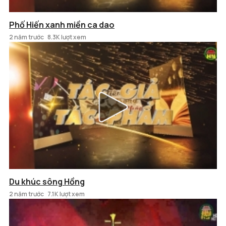
Phố Hiến xanh miền ca dao
2 năm trước
8.3K lượt xem
Du khúc sông Hồng
2 năm trước
7.1K lượt xem