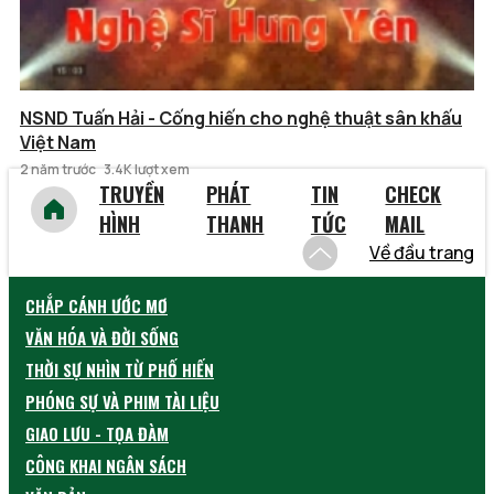
NSND Tuấn Hải - Cống hiến cho nghệ thuật sân khấu
Việt Nam
2 năm trước
3.4K lượt xem
TRUYỀN
PHÁT
TIN
CHECK
HÌNH
THANH
TỨC
MAIL
Về đầu trang
CHẮP CÁNH ƯỚC MƠ
VĂN HÓA VÀ ĐỜI SỐNG
THỜI SỰ NHÌN TỪ PHỐ HIẾN
PHÓNG SỰ VÀ PHIM TÀI LIỆU
GIAO LƯU - TỌA ĐÀM
CÔNG KHAI NGÂN SÁCH