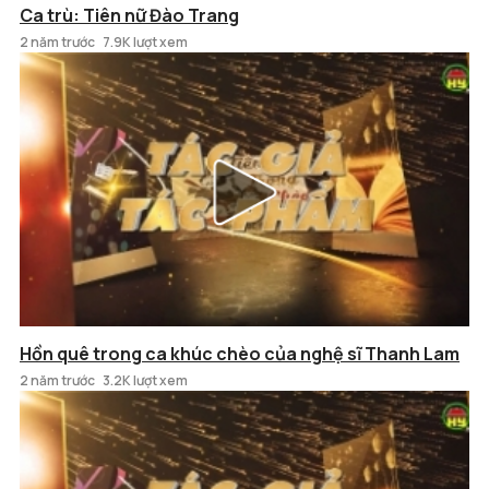
Ca trù: Tiên nữ Đào Trang
2 năm trước
7.9K lượt xem
Hồn quê trong ca khúc chèo của nghệ sĩ Thanh Lam
2 năm trước
3.2K lượt xem