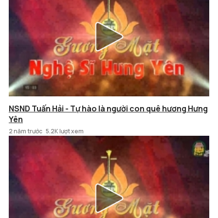
NSND Tuấn Hải - Tự hào là người con quê hương Hưng
Yên
2 năm trước
5.2K lượt xem