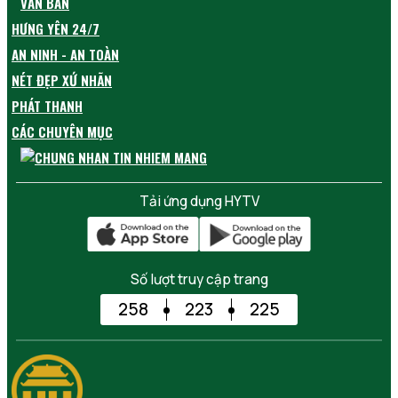
VĂN BẢN
HƯNG YÊN 24/7
AN NINH - AN TOÀN
NÉT ĐẸP XỨ NHÃN
PHÁT THANH
CÁC CHUYÊN MỤC
Tải ứng dụng HYTV
Số lượt truy cập trang
258
223
225