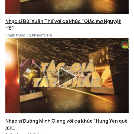
Nhạc sĩ Bùi Xuân Thể với ca khúc "Giấc mơ Nguyệt
Hồ"
1 năm trước
12.8K lượt xem
Nhạc sĩ Đường Minh Giang với ca khúc "Hưng Yên quê
mẹ"