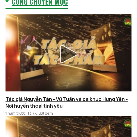
CÙNG CHUYÊN MỤC
Tác giả Nguyễn Tân - Vũ Tuấn và ca khúc Hưng Yên -
Nơi huyền thoại tình yêu
1 năm trước
13.7K lượt xem