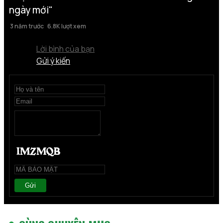
ngày mới"
3 năm trước
6.8K lượt xem
Lời bình của bạn
Gửi ý kiến
Gửi