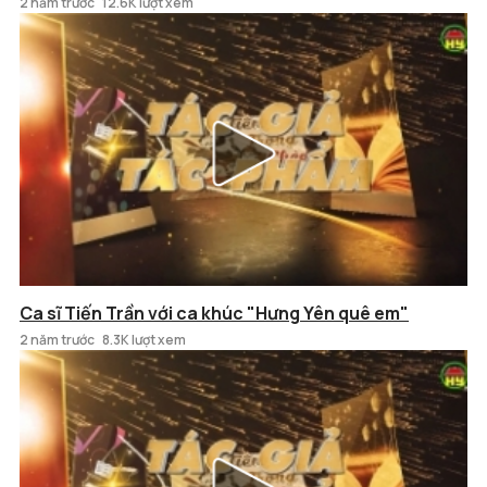
2 năm trước
12.6K lượt xem
Ca sĩ Tiến Trần với ca khúc "Hưng Yên quê em"
2 năm trước
8.3K lượt xem