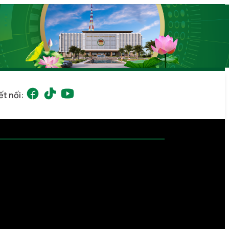
ết nối: