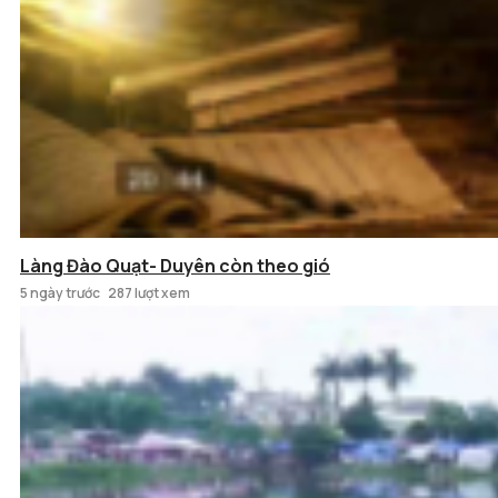
Làng Đào Quạt- Duyên còn theo gió
5 ngày trước
287 lượt xem