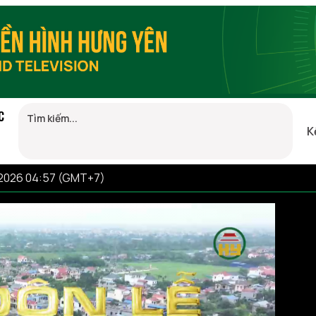
C
K
/2026 04:57 (GMT+7)