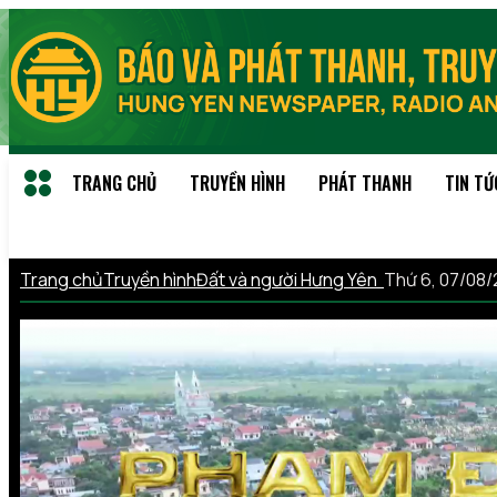
TRANG CHỦ
TRUYỀN HÌNH
PHÁT THANH
TIN TỨ
Trang chủ
Truyền hình
Đất và người Hưng Yên
Thứ 6, 07/08