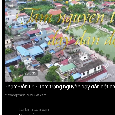
Phạm Đôn Lễ - Tam trạng nguyên dạy dân dệt ch
2 tháng trước
939 lượt xem
Lời bình của bạn