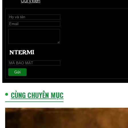
Gửi ý kiến
Gửi
CÙNG CHUYÊN MỤC