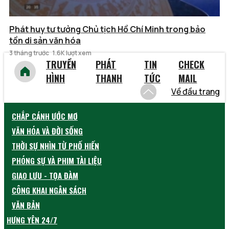
Phát huy tư tưởng Chủ tịch Hồ Chí Minh trong bảo
tồn di sản văn hóa
3 tháng trước
1.6K lượt xem
TRUYỀN
PHÁT
TIN
CHECK
HÌNH
THANH
TỨC
MAIL
Về đầu trang
CHẮP CÁNH ƯỚC MƠ
VĂN HÓA VÀ ĐỜI SỐNG
THỜI SỰ NHÌN TỪ PHỐ HIẾN
PHÓNG SỰ VÀ PHIM TÀI LIỆU
GIAO LƯU - TỌA ĐÀM
CÔNG KHAI NGÂN SÁCH
VĂN BẢN
HƯNG YÊN 24/7