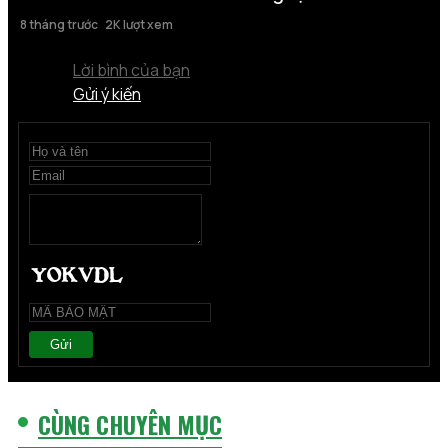
8 tháng trước
2K lượt xem
Lời bình của bạn
Gửi ý kiến
Gửi
CÙNG CHUYÊN MỤC