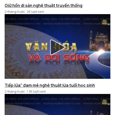
Giữ hồn di sản nghệ thuật truyền thống
2 tháng trước
2K lượt xem
Tiếp lửa” đam mê nghệ thuật lứa tuổi học sinh
2 tháng trước
1.3K lượt xem