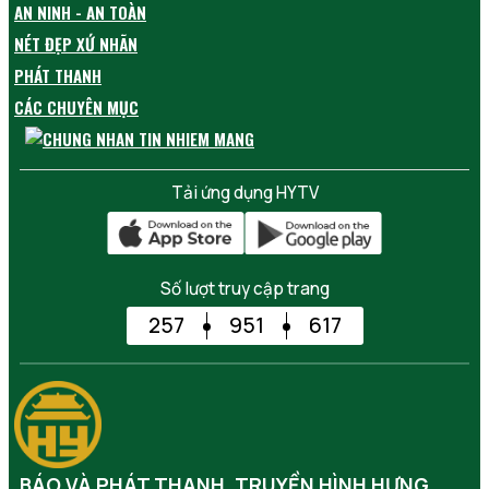
AN NINH - AN TOÀN
NÉT ĐẸP XỨ NHÃN
PHÁT THANH
CÁC CHUYÊN MỤC
Tải ứng dụng HYTV
Số lượt truy cập trang
257
951
617
BÁO VÀ PHÁT THANH, TRUYỀN HÌNH HƯNG