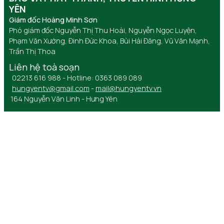
YÊN
Giám đốc Hoàng Minh Sơn
Phó giám đốc Nguyễn Thị Thu Hoài, Nguyễn Ngọc Luyện,
Phạm Văn Xướng, Đinh Đức Khoa, Bùi Hải Đăng, Vũ Văn Mạnh,
Trần Thị Thoa
Liên hệ toà soạn
02213 616 988 - Hotline: 0363 089 089
hungyentv@gmail.com
-
mail@hungyentv.vn
164 Nguyễn Văn Linh - Hưng Yên