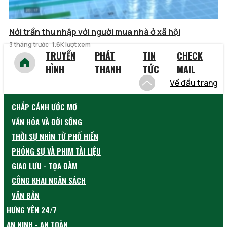
Nới trần thu nhập với người mua nhà ở xã hội
3 tháng trước
1.6K lượt xem
TRUYỀN
PHÁT
TIN
CHECK
HÌNH
THANH
TỨC
MAIL
Về đầu trang
CHẮP CÁNH ƯỚC MƠ
VĂN HÓA VÀ ĐỜI SỐNG
THỜI SỰ NHÌN TỪ PHỐ HIẾN
PHÓNG SỰ VÀ PHIM TÀI LIỆU
GIAO LƯU - TỌA ĐÀM
CÔNG KHAI NGÂN SÁCH
VĂN BẢN
HƯNG YÊN 24/7
AN NINH - AN TOÀN