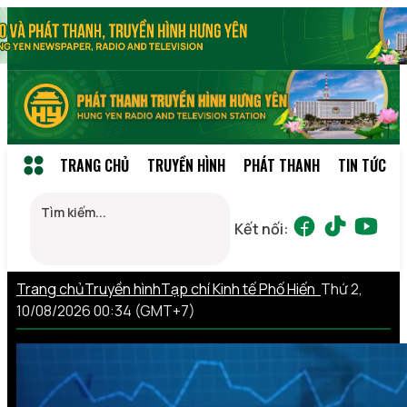
TRANG CHỦ
TRUYỀN HÌNH
PHÁT THANH
TIN TỨC
Kết nối:
Trang chủ
Truyền hình
Tạp chí Kinh tế Phố Hiến
Thứ 2,
10/08/2026 00:34 (GMT+7)