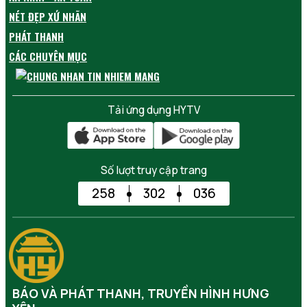
NÉT ĐẸP XỨ NHÃN
PHÁT THANH
CÁC CHUYÊN MỤC
Tải ứng dụng HYTV
Số lượt truy cập trang
258
302
036
BÁO VÀ PHÁT THANH, TRUYỀN HÌNH HƯNG