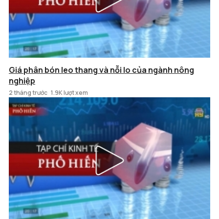
Giá phân bón leo thang và nỗi lo của ngành nông
nghiệp
2 tháng trước
1.9K lượt xem