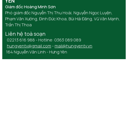
YÊN
Giám đốc Hoàng Minh Sơn
Phó giám đốc Nguyễn Thị Thu Hoài, Nguyễn Ngọc Luyện,
Phạm Văn Xướng, Đinh Đức Khoa, Bùi Hải Đăng, Vũ Văn Mạnh,
Trần Thị Thoa
Liên hệ toà soạn
02213 616 988 - Hotline: 0363 089 089
hungyentv@gmail.com
-
mail@hungyentv.vn
164 Nguyễn Văn Linh - Hưng Yên