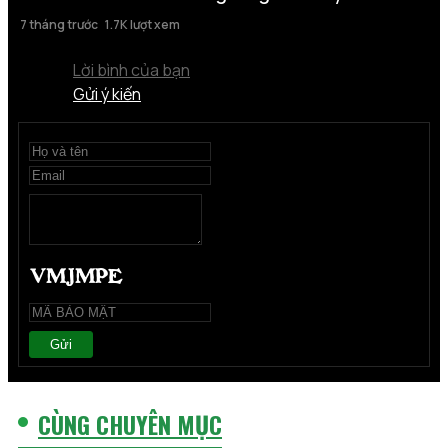
7 tháng trước
1.7K lượt xem
Lời bình của bạn
Gửi ý kiến
Gửi
CÙNG CHUYÊN MỤC