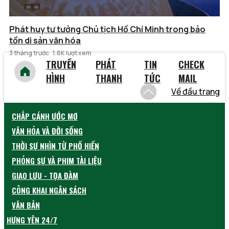
Phát huy tư tưởng Chủ tịch Hồ Chí Minh trong bảo
tồn di sản văn hóa
3 tháng trước
1.6K lượt xem
TRUYỀN
PHÁT
TIN
CHECK
HÌNH
THANH
TỨC
MAIL
Về đầu trang
CHẮP CÁNH ƯỚC MƠ
VĂN HÓA VÀ ĐỜI SỐNG
THỜI SỰ NHÌN TỪ PHỐ HIẾN
PHÓNG SỰ VÀ PHIM TÀI LIỆU
GIAO LƯU - TỌA ĐÀM
CÔNG KHAI NGÂN SÁCH
VĂN BẢN
HƯNG YÊN 24/7