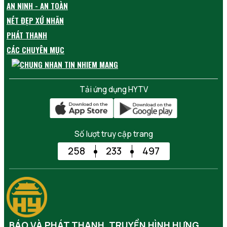
AN NINH - AN TOÀN
NÉT ĐẸP XỨ NHÃN
PHÁT THANH
CÁC CHUYÊN MỤC
Tải ứng dụng HYTV
Số lượt truy cập trang
258
233
497
BÁO VÀ PHÁT THANH, TRUYỀN HÌNH HƯNG