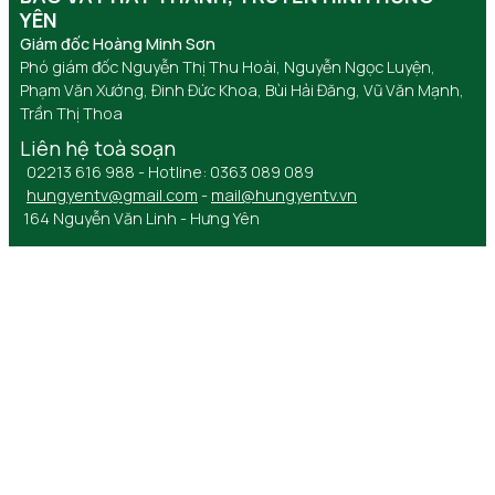
YÊN
Giám đốc Hoàng Minh Sơn
Phó giám đốc Nguyễn Thị Thu Hoài, Nguyễn Ngọc Luyện,
Phạm Văn Xướng, Đinh Đức Khoa, Bùi Hải Đăng, Vũ Văn Mạnh,
Trần Thị Thoa
Liên hệ toà soạn
02213 616 988 - Hotline: 0363 089 089
hungyentv@gmail.com
-
mail@hungyentv.vn
164 Nguyễn Văn Linh - Hưng Yên