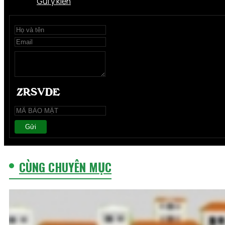
Gửi ý kiến
Gửi
CÙNG CHUYÊN MỤC