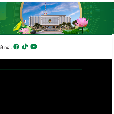
ết nối: