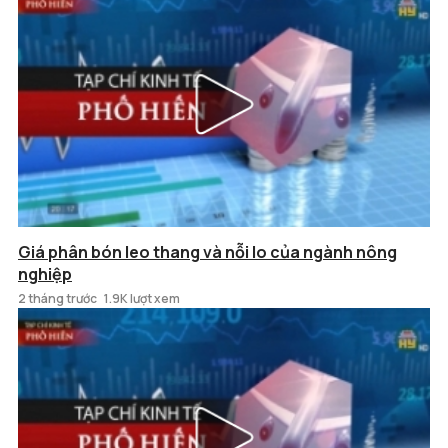
Giá phân bón leo thang và nỗi lo của ngành nông
nghiệp
2 tháng trước
1.9K lượt xem