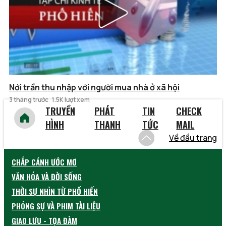
Nới trần thu nhập với người mua nhà ở xã hội
3 tháng trước
1.5K lượt xem
TRUYỀN
PHÁT
TIN
CHECK
HÌNH
THANH
TỨC
MAIL
Về đầu trang
CHẮP CÁNH ƯỚC MƠ
VĂN HÓA VÀ ĐỜI SỐNG
THỜI SỰ NHÌN TỪ PHỐ HIẾN
PHÓNG SỰ VÀ PHIM TÀI LIỆU
GIAO LƯU - TỌA ĐÀM