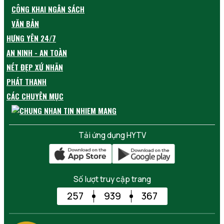
CÔNG KHAI NGÂN SÁCH
VĂN BẢN
HƯNG YÊN 24/7
AN NINH - AN TOÀN
NÉT ĐẸP XỨ NHÃN
PHÁT THANH
CÁC CHUYÊN MỤC
Tải ứng dụng HYTV
Số lượt truy cập trang
257
939
367