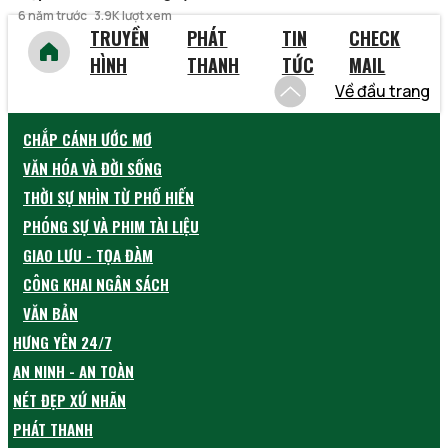
6 năm trước
3.9K lượt xem
TRUYỀN
PHÁT
TIN
CHECK
HÌNH
THANH
TỨC
MAIL
Về đầu trang
CHẮP CÁNH ƯỚC MƠ
VĂN HÓA VÀ ĐỜI SỐNG
THỜI SỰ NHÌN TỪ PHỐ HIẾN
PHÓNG SỰ VÀ PHIM TÀI LIỆU
GIAO LƯU - TỌA ĐÀM
CÔNG KHAI NGÂN SÁCH
VĂN BẢN
HƯNG YÊN 24/7
AN NINH - AN TOÀN
NÉT ĐẸP XỨ NHÃN
PHÁT THANH