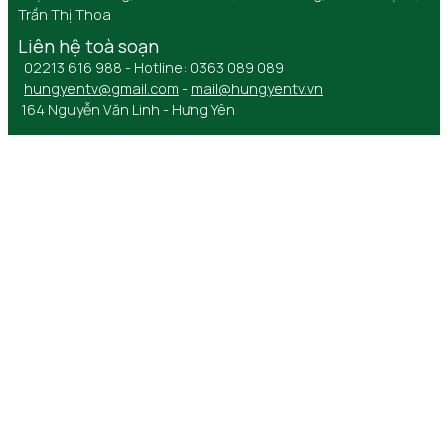
Trần Thị Thoa
Liên hệ toà soạn
02213 616 988 - Hotline: 0363 089 089
hungyentv@gmail.com
-
mail@hungyentv.vn
164 Nguyễn Văn Linh - Hưng Yên