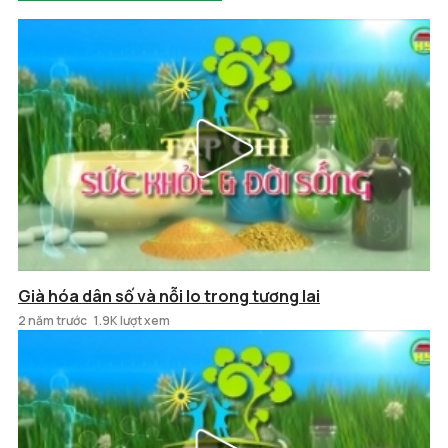
Già hóa dân số và nỗi lo trong tương lai
2 năm trước
1.9K lượt xem