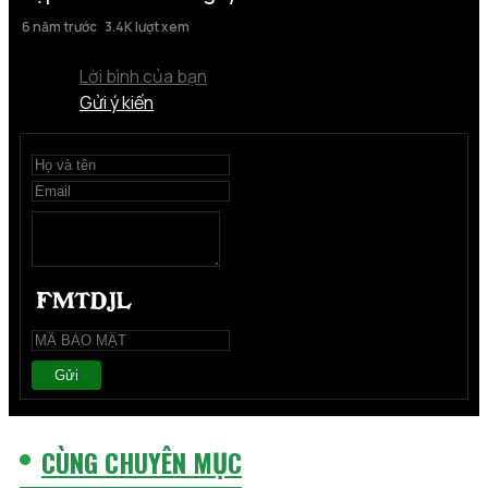
6 năm trước
3.4K lượt xem
Lời bình của bạn
Gửi ý kiến
Gửi
CÙNG CHUYÊN MỤC