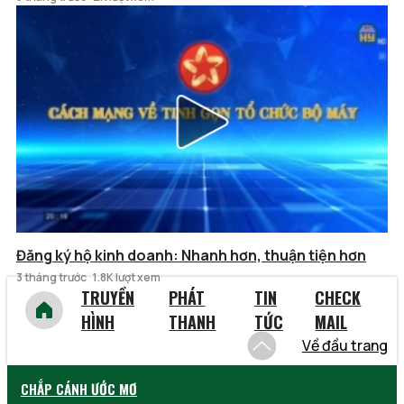
Đăng ký hộ kinh doanh: Nhanh hơn, thuận tiện hơn
3 tháng trước
1.8K lượt xem
TRUYỀN
PHÁT
TIN
CHECK
HÌNH
THANH
TỨC
MAIL
Về đầu trang
CHẮP CÁNH ƯỚC MƠ