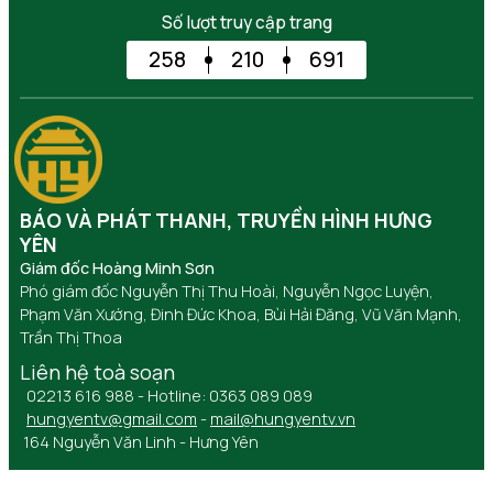
Số lượt truy cập trang
258
210
691
BÁO VÀ PHÁT THANH, TRUYỀN HÌNH HƯNG
YÊN
Giám đốc Hoàng Minh Sơn
Phó giám đốc Nguyễn Thị Thu Hoài, Nguyễn Ngọc Luyện,
Phạm Văn Xướng, Đinh Đức Khoa, Bùi Hải Đăng, Vũ Văn Mạnh,
Trần Thị Thoa
Liên hệ toà soạn
02213 616 988 - Hotline: 0363 089 089
hungyentv@gmail.com
-
mail@hungyentv.vn
164 Nguyễn Văn Linh - Hưng Yên