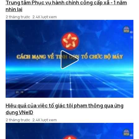
Trung tâm Phục vụ hành chính công cấp xã - 1 năm
nhìn lại
2 tháng trước
2.4K lượt xem
Hiệu quả của việc tố giác tội phạm thông qua ứng
dụng VNeID
2 tháng trước
2.4K lượt xem