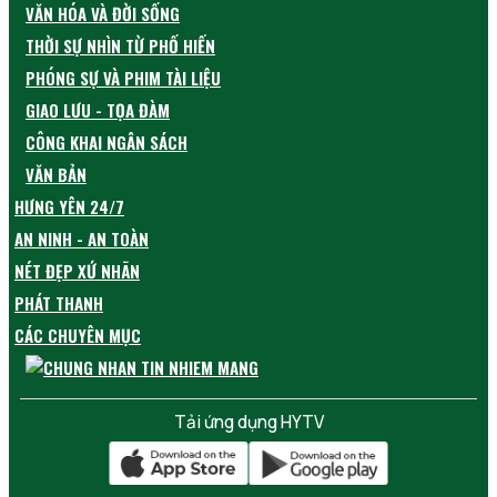
VĂN HÓA VÀ ĐỜI SỐNG
THỜI SỰ NHÌN TỪ PHỐ HIẾN
PHÓNG SỰ VÀ PHIM TÀI LIỆU
GIAO LƯU - TỌA ĐÀM
CÔNG KHAI NGÂN SÁCH
VĂN BẢN
HƯNG YÊN 24/7
AN NINH - AN TOÀN
NÉT ĐẸP XỨ NHÃN
PHÁT THANH
CÁC CHUYÊN MỤC
Tải ứng dụng HYTV