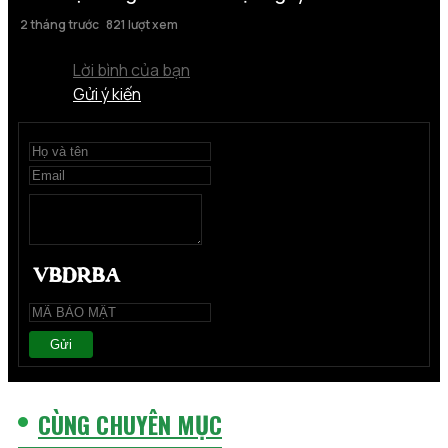
2 tháng trước
821 lượt xem
Lời bình của bạn
Gửi ý kiến
Gửi
CÙNG CHUYÊN MỤC