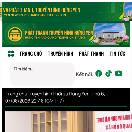
TRANG CHỦ
TRUYỀN HÌNH
PHÁT THANH
TIN TỨC
Kết nối:
Trang chủ
Truyền hình
Thời sự Hưng Yên
Thứ 6,
07/08/2026 22:48 (GMT+7)