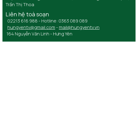
Trần Thị Thoa
Liên hệ toà soạn
02213 616 988 - Hotline: 0363 089 089
hungyentv@gmail.com
-
mail@hungyentv.vn
164 Nguyễn Văn Linh - Hưng Yên