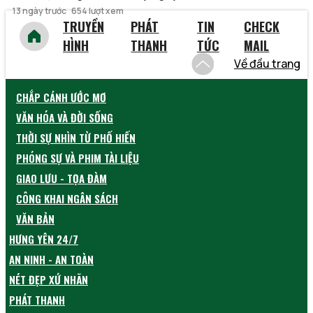
13 ngày trước
654 lượt xem
TRUYỀN
PHÁT
TIN
CHECK
HÌNH
THANH
TỨC
MAIL
Về đầu trang
CHẮP CÁNH ƯỚC MƠ
VĂN HÓA VÀ ĐỜI SỐNG
THỜI SỰ NHÌN TỪ PHỐ HIẾN
PHÓNG SỰ VÀ PHIM TÀI LIỆU
GIAO LƯU - TỌA ĐÀM
CÔNG KHAI NGÂN SÁCH
VĂN BẢN
HƯNG YÊN 24/7
AN NINH - AN TOÀN
NÉT ĐẸP XỨ NHÃN
PHÁT THANH