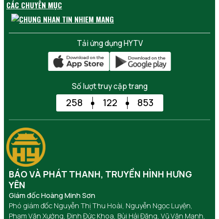
CÁC CHUYÊN MỤC
Tải ứng dụng HYTV
Số lượt truy cập trang
258
122
853
BÁO VÀ PHÁT THANH, TRUYỀN HÌNH HƯNG
YÊN
Giám đốc Hoàng Minh Sơn
Phó giám đốc Nguyễn Thị Thu Hoài, Nguyễn Ngọc Luyện,
Phạm Văn Xướng, Đinh Đức Khoa, Bùi Hải Đăng, Vũ Văn Mạnh,