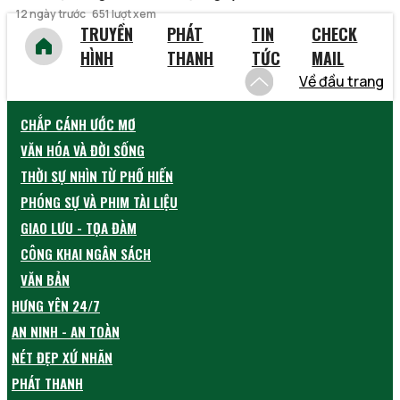
12 ngày trước
651 lượt xem
TRUYỀN
PHÁT
TIN
CHECK
HÌNH
THANH
TỨC
MAIL
Về đầu trang
CHẮP CÁNH ƯỚC MƠ
VĂN HÓA VÀ ĐỜI SỐNG
THỜI SỰ NHÌN TỪ PHỐ HIẾN
PHÓNG SỰ VÀ PHIM TÀI LIỆU
GIAO LƯU - TỌA ĐÀM
CÔNG KHAI NGÂN SÁCH
VĂN BẢN
HƯNG YÊN 24/7
AN NINH - AN TOÀN
NÉT ĐẸP XỨ NHÃN
PHÁT THANH