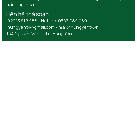
Trần Thị Thoa
Liên hệ toà soạn
02213 616 988 - Hotline: 0363 089 089
hungyentv@gmail.com
-
mail@hungyentv.vn
164 Nguyễn Văn Linh - Hưng Yên