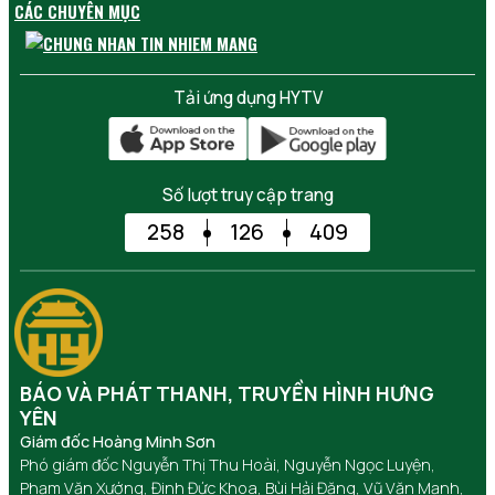
CÁC CHUYÊN MỤC
Tải ứng dụng HYTV
Số lượt truy cập trang
258
126
409
BÁO VÀ PHÁT THANH, TRUYỀN HÌNH HƯNG
YÊN
Giám đốc Hoàng Minh Sơn
Phó giám đốc Nguyễn Thị Thu Hoài, Nguyễn Ngọc Luyện,
Phạm Văn Xướng, Đinh Đức Khoa, Bùi Hải Đăng, Vũ Văn Mạnh,