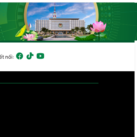
ết nối: