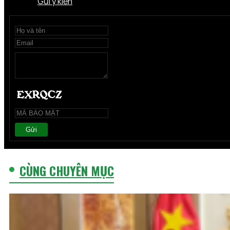
Gửi ý kiến
Gửi
CÙNG CHUYÊN MỤC