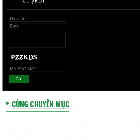
Gửi ý kiến
Gửi
CÙNG CHUYÊN MỤC