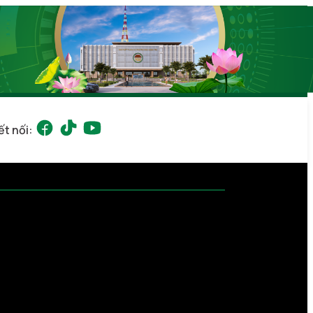
ết nối: