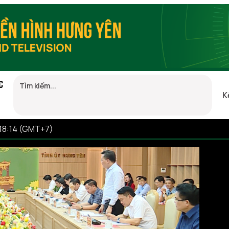
C
K
 18:14 (GMT+7)