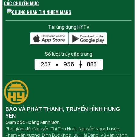
CÁC CHUYÊN MỤC
Tải ứng dụng HYTV
Số lượt truy cập trang
257
956
883
BÁO VÀ PHÁT THANH, TRUYỀN HÌNH HƯNG
YÊN
Giám đốc Hoàng Minh Sơn
Phó giám đốc Nguyễn Thị Thu Hoài, Nguyễn Ngọc Luyện,
Phạm Văn Xướng, Đinh Đức Khoa, Bùi Hải Đăng, Vũ Văn Mạnh,