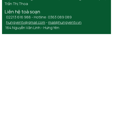
Trần Thị Thoa
Liên hệ toà soạn
02213 616 988 - Hotline: 0363 089 089
hungyentv@gmail.com
-
mail@hungyentv.vn
164 Nguyễn Văn Linh - Hưng Yên