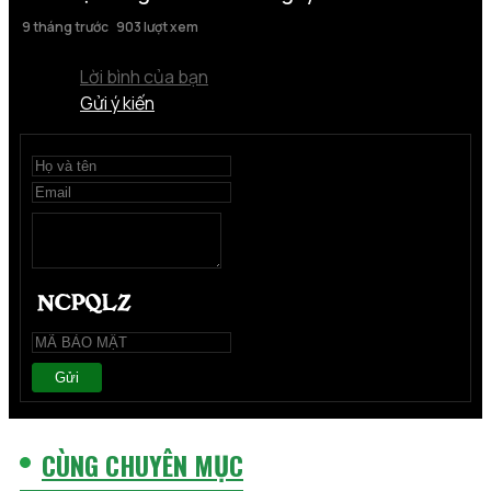
9 tháng trước
903 lượt xem
Lời bình của bạn
Gửi ý kiến
Gửi
CÙNG CHUYÊN MỤC