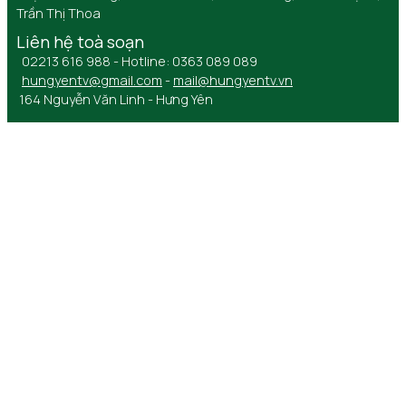
Trần Thị Thoa
Liên hệ toà soạn
02213 616 988 - Hotline: 0363 089 089
hungyentv@gmail.com
-
mail@hungyentv.vn
164 Nguyễn Văn Linh - Hưng Yên