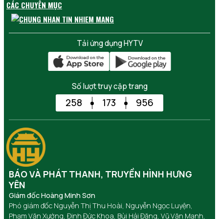
CÁC CHUYÊN MỤC
Tải ứng dụng HYTV
Số lượt truy cập trang
258
173
956
BÁO VÀ PHÁT THANH, TRUYỀN HÌNH HƯNG
YÊN
Giám đốc Hoàng Minh Sơn
Phó giám đốc Nguyễn Thị Thu Hoài, Nguyễn Ngọc Luyện,
Phạm Văn Xướng, Đinh Đức Khoa, Bùi Hải Đăng, Vũ Văn Mạnh,