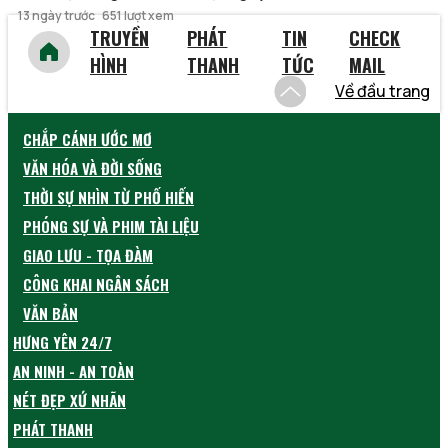
13 ngày trước
651 lượt xem
TRUYỀN
PHÁT
TIN
CHECK
HÌNH
THANH
TỨC
MAIL
Về đầu trang
CHẮP CÁNH ƯỚC MƠ
VĂN HÓA VÀ ĐỜI SỐNG
THỜI SỰ NHÌN TỪ PHỐ HIẾN
PHÓNG SỰ VÀ PHIM TÀI LIỆU
GIAO LƯU - TỌA ĐÀM
CÔNG KHAI NGÂN SÁCH
VĂN BẢN
HƯNG YÊN 24/7
AN NINH - AN TOÀN
NÉT ĐẸP XỨ NHÃN
PHÁT THANH