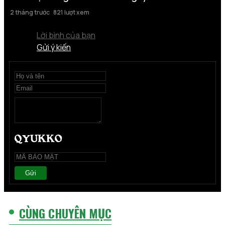
2 tháng trước
821 lượt xem
Lời bình của bạn
Gửi ý kiến
Gửi
CÙNG CHUYÊN MỤC