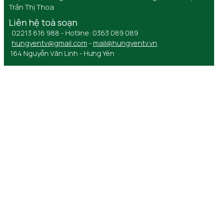
Trần Thị Thoa
Liên hệ toà soạn
02213 616 988 - Hotline: 0363 089 089
hungyentv@gmail.com
-
mail@hungyentv.vn
164 Nguyễn Văn Linh - Hưng Yên