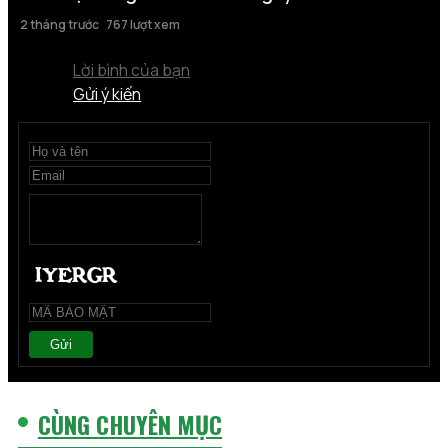
2 tháng trước
767 lượt xem
Lời bình của bạn
Gửi ý kiến
Gửi
CÙNG CHUYÊN MỤC