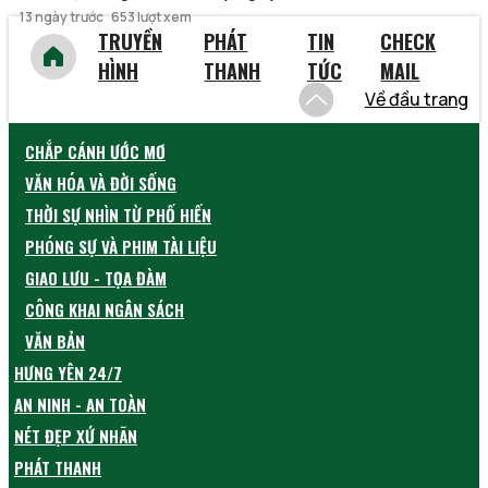
13 ngày trước
653 lượt xem
TRUYỀN
PHÁT
TIN
CHECK
HÌNH
THANH
TỨC
MAIL
Về đầu trang
CHẮP CÁNH ƯỚC MƠ
VĂN HÓA VÀ ĐỜI SỐNG
THỜI SỰ NHÌN TỪ PHỐ HIẾN
PHÓNG SỰ VÀ PHIM TÀI LIỆU
GIAO LƯU - TỌA ĐÀM
CÔNG KHAI NGÂN SÁCH
VĂN BẢN
HƯNG YÊN 24/7
AN NINH - AN TOÀN
NÉT ĐẸP XỨ NHÃN
PHÁT THANH