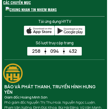
CÁC CHUYÊN MỤC
Tải ứng dụng HYTV
Số lượt truy cập trang
258
094
432
BÁO VÀ PHÁT THANH, TRUYỀN HÌNH HƯNG
YÊN
Giám đốc Hoàng Minh Sơn
Phó giám đốc Nguyễn Thị Thu Hoài, Nguyễn Ngọc Luyện,
Phạm Văn Xướng, Đinh Đức Khoa, Bùi Hải Đăng, Vũ Văn Mạnh,