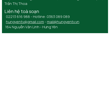
Trần Thị Thoa
Liên hệ toà soạn
02213 616 988 - Hotline: 0363 089 089
hungyentv@gmail.com
-
mail@hungyentv.vn
164 Nguyễn Văn Linh - Hưng Yên