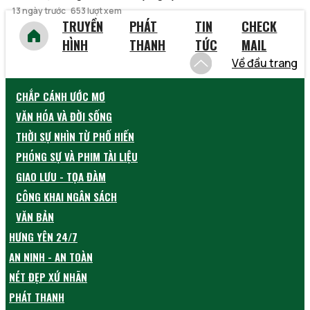
13 ngày trước
653 lượt xem
TRUYỀN
PHÁT
TIN
CHECK
HÌNH
THANH
TỨC
MAIL
Về đầu trang
CHẮP CÁNH ƯỚC MƠ
VĂN HÓA VÀ ĐỜI SỐNG
THỜI SỰ NHÌN TỪ PHỐ HIẾN
PHÓNG SỰ VÀ PHIM TÀI LIỆU
GIAO LƯU - TỌA ĐÀM
CÔNG KHAI NGÂN SÁCH
VĂN BẢN
HƯNG YÊN 24/7
AN NINH - AN TOÀN
NÉT ĐẸP XỨ NHÃN
PHÁT THANH