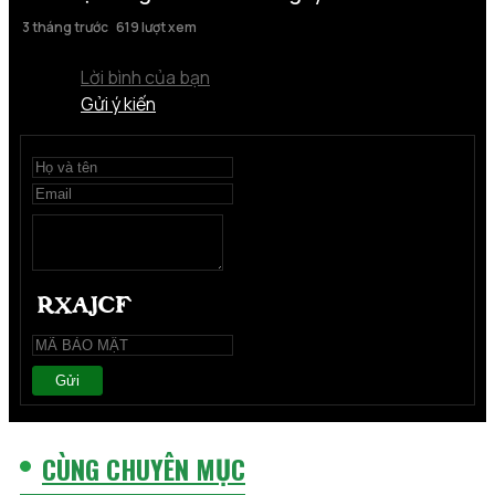
3 tháng trước
619 lượt xem
Lời bình của bạn
Gửi ý kiến
Gửi
CÙNG CHUYÊN MỤC