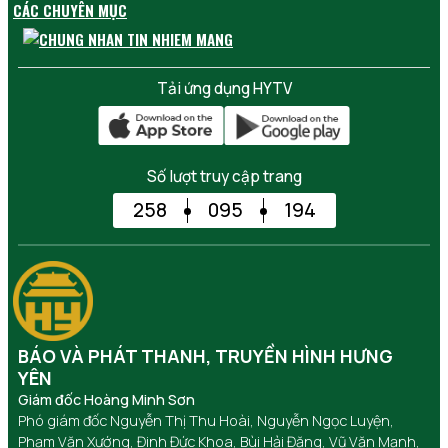
CÁC CHUYÊN MỤC
Tải ứng dụng HYTV
Số lượt truy cập trang
258
095
194
BÁO VÀ PHÁT THANH, TRUYỀN HÌNH HƯNG
YÊN
Giám đốc Hoàng Minh Sơn
Phó giám đốc Nguyễn Thị Thu Hoài, Nguyễn Ngọc Luyện,
Phạm Văn Xướng, Đinh Đức Khoa, Bùi Hải Đăng, Vũ Văn Mạnh,