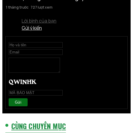
1 tháng trước
727 lượt xem
Lời bình của bạn
Gửi ý kiến
Gửi
CÙNG CHUYÊN MỤC