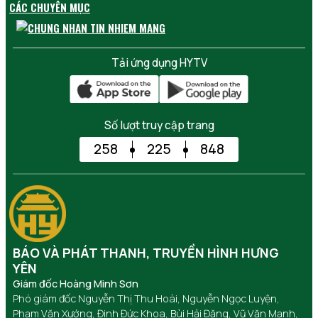
CÁC CHUYÊN MỤC
Tải ứng dụng HYTV
Số lượt truy cập trang
258
225
848
BÁO VÀ PHÁT THANH, TRUYỀN HÌNH HƯNG
YÊN
Giám đốc Hoàng Minh Sơn
Phó giám đốc Nguyễn Thị Thu Hoài, Nguyễn Ngọc Luyện,
Phạm Văn Xướng, Đinh Đức Khoa, Bùi Hải Đăng, Vũ Văn Mạnh,