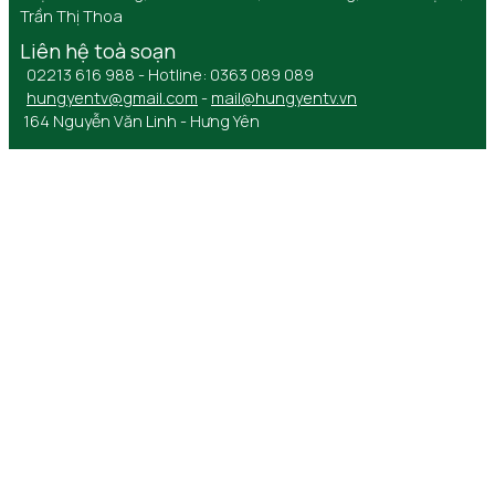
Trần Thị Thoa
Liên hệ toà soạn
02213 616 988 - Hotline: 0363 089 089
hungyentv@gmail.com
-
mail@hungyentv.vn
164 Nguyễn Văn Linh - Hưng Yên