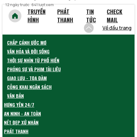
12 ngày trước
641 lượt xem
TRUYỀN
PHÁT
TIN
CHECK
HÌNH
THANH
TỨC
MAIL
Về đầu trang
CHẮP CÁNH ƯỚC MƠ
VĂN HÓA VÀ ĐỜI SỐNG
THỜI SỰ NHÌN TỪ PHỐ HIẾN
PHÓNG SỰ VÀ PHIM TÀI LIỆU
GIAO LƯU - TỌA ĐÀM
CÔNG KHAI NGÂN SÁCH
VĂN BẢN
HƯNG YÊN 24/7
AN NINH - AN TOÀN
NÉT ĐẸP XỨ NHÃN
PHÁT THANH