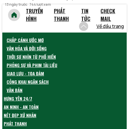
13 ngày trước
744 lượt xem
TRUYỀN
PHÁT
TIN
CHECK
HÌNH
THANH
TỨC
MAIL
Về đầu trang
CHẮP CÁNH ƯỚC MƠ
VĂN HÓA VÀ ĐỜI SỐNG
THỜI SỰ NHÌN TỪ PHỐ HIẾN
PHÓNG SỰ VÀ PHIM TÀI LIỆU
GIAO LƯU - TỌA ĐÀM
CÔNG KHAI NGÂN SÁCH
VĂN BẢN
HƯNG YÊN 24/7
AN NINH - AN TOÀN
NÉT ĐẸP XỨ NHÃN
PHÁT THANH