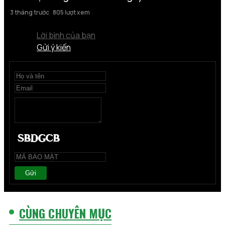
3 tháng trước
805 lượt xem
Lời bình của bạn
Gửi ý kiến
Gửi
CÙNG CHUYÊN MỤC