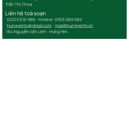
Trần Thị Thoa
Liên hệ toà soạn
02213 616 988 - Hotline: 0363 089 089
hungyentv@gmail.com
-
mail@hungyentv.vn
164 Nguyễn Văn Linh - Hưng Yên