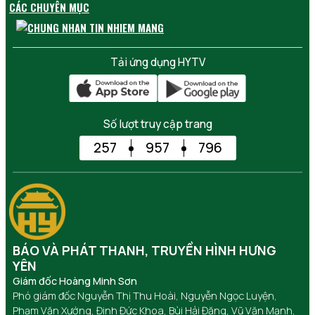
CÁC CHUYÊN MỤC
Tải ứng dụng HYTV
Số lượt truy cập trang
257
957
796
BÁO VÀ PHÁT THANH, TRUYỀN HÌNH HƯNG
YÊN
Giám đốc Hoàng Minh Sơn
Phó giám đốc Nguyễn Thị Thu Hoài, Nguyễn Ngọc Luyện,
Phạm Văn Xướng, Đinh Đức Khoa, Bùi Hải Đăng, Vũ Văn Mạnh,