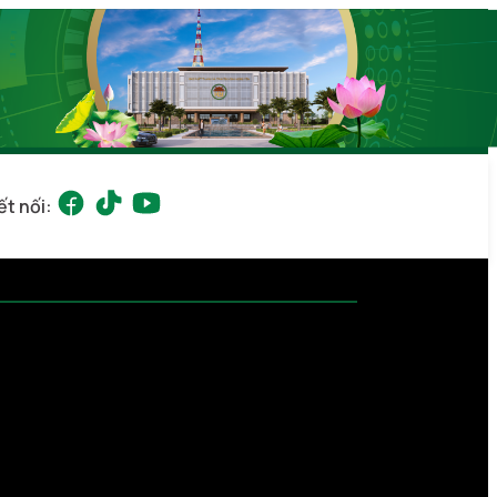
ết nối: