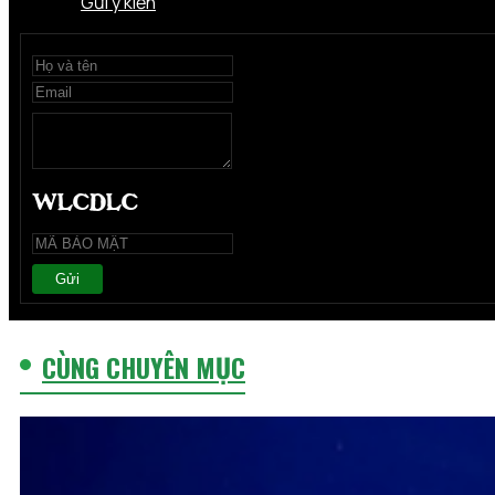
Gửi ý kiến
Gửi
CÙNG CHUYÊN MỤC