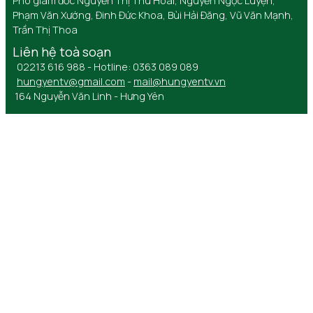
Phó giám đốc Nguyễn Thị Thu Hoài, Nguyễn Ngọc Luyện,
Phạm Văn Xướng, Đinh Đức Khoa, Bùi Hải Đăng, Vũ Văn Mạnh,
Trần Thị Thoa
Liên hệ toà soạn
02213 616 988 - Hotline: 0363 089 089
hungyentv@gmail.com
-
mail@hungyentv.vn
164 Nguyễn Văn Linh - Hưng Yên