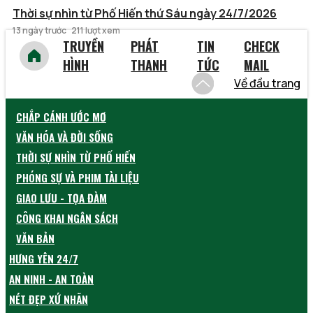
Thời sự nhìn từ Phố Hiến thứ Sáu ngày 24/7/2026
13 ngày trước
211 lượt xem
TRUYỀN
PHÁT
TIN
CHECK
HÌNH
THANH
TỨC
MAIL
Về đầu trang
CHẮP CÁNH ƯỚC MƠ
VĂN HÓA VÀ ĐỜI SỐNG
THỜI SỰ NHÌN TỪ PHỐ HIẾN
PHÓNG SỰ VÀ PHIM TÀI LIỆU
GIAO LƯU - TỌA ĐÀM
CÔNG KHAI NGÂN SÁCH
VĂN BẢN
HƯNG YÊN 24/7
AN NINH - AN TOÀN
NÉT ĐẸP XỨ NHÃN