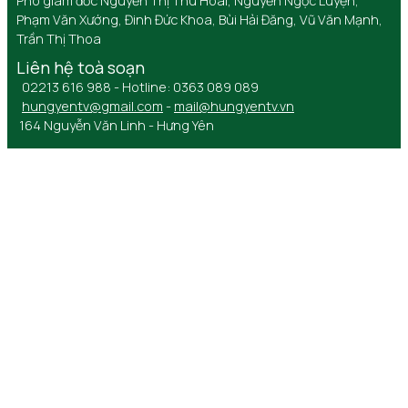
Phó giám đốc Nguyễn Thị Thu Hoài, Nguyễn Ngọc Luyện,
Phạm Văn Xướng, Đinh Đức Khoa, Bùi Hải Đăng, Vũ Văn Mạnh,
Trần Thị Thoa
Liên hệ toà soạn
02213 616 988 - Hotline: 0363 089 089
hungyentv@gmail.com
-
mail@hungyentv.vn
164 Nguyễn Văn Linh - Hưng Yên