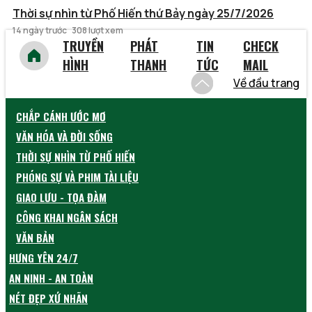
Thời sự nhìn từ Phố Hiến thứ Bảy ngày 25/7/2026
14 ngày trước
308 lượt xem
TRUYỀN
PHÁT
TIN
CHECK
HÌNH
THANH
TỨC
MAIL
Về đầu trang
CHẮP CÁNH ƯỚC MƠ
VĂN HÓA VÀ ĐỜI SỐNG
THỜI SỰ NHÌN TỪ PHỐ HIẾN
PHÓNG SỰ VÀ PHIM TÀI LIỆU
GIAO LƯU - TỌA ĐÀM
CÔNG KHAI NGÂN SÁCH
VĂN BẢN
HƯNG YÊN 24/7
AN NINH - AN TOÀN
NÉT ĐẸP XỨ NHÃN