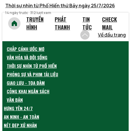
Thời sự nhìn từ Phố Hiến thứ Bảy ngày 25/7/2026
14 ngày trước
312 lượt xem
TRUYỀN
PHÁT
TIN
CHECK
HÌNH
THANH
TỨC
MAIL
Về đầu trang
CHẮP CÁNH ƯỚC MƠ
VĂN HÓA VÀ ĐỜI SỐNG
THỜI SỰ NHÌN TỪ PHỐ HIẾN
PHÓNG SỰ VÀ PHIM TÀI LIỆU
GIAO LƯU - TỌA ĐÀM
CÔNG KHAI NGÂN SÁCH
VĂN BẢN
HƯNG YÊN 24/7
AN NINH - AN TOÀN
NÉT ĐẸP XỨ NHÃN