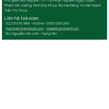
Phó giám đốc Nguyễn Thị Thu Hoài, Nguyễn Ngọc Luyện,
Phạm Văn Xướng, Đinh Đức Khoa, Bùi Hải Đăng, Vũ Văn Mạnh,
Trần Thị Thoa
Liên hệ toà soạn
02213 616 988 - Hotline: 0363 089 089
hungyentv@gmail.com
-
mail@hungyentv.vn
164 Nguyễn Văn Linh - Hưng Yên