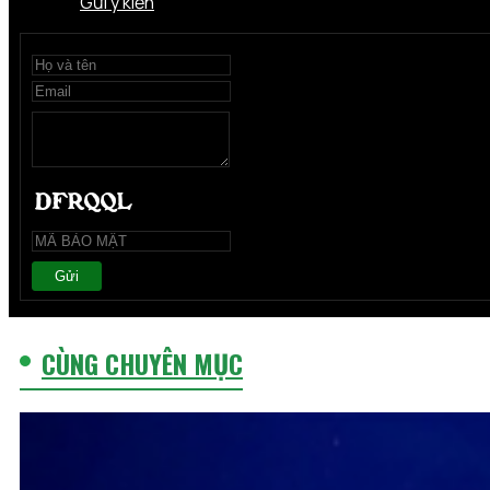
Gửi ý kiến
Gửi
CÙNG CHUYÊN MỤC