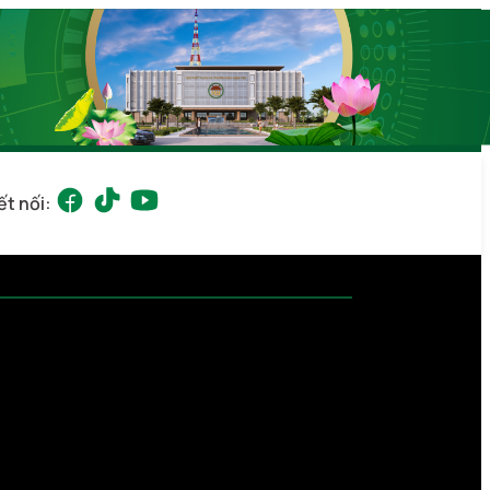
ết nối: