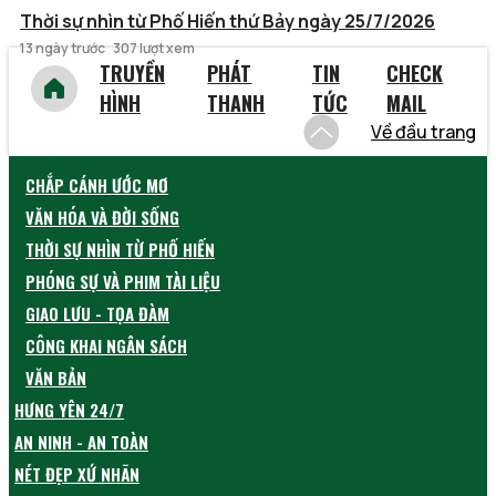
Thời sự nhìn từ Phố Hiến thứ Bảy ngày 25/7/2026
13 ngày trước
307 lượt xem
TRUYỀN
PHÁT
TIN
CHECK
HÌNH
THANH
TỨC
MAIL
Về đầu trang
CHẮP CÁNH ƯỚC MƠ
VĂN HÓA VÀ ĐỜI SỐNG
THỜI SỰ NHÌN TỪ PHỐ HIẾN
PHÓNG SỰ VÀ PHIM TÀI LIỆU
GIAO LƯU - TỌA ĐÀM
CÔNG KHAI NGÂN SÁCH
VĂN BẢN
HƯNG YÊN 24/7
AN NINH - AN TOÀN
NÉT ĐẸP XỨ NHÃN