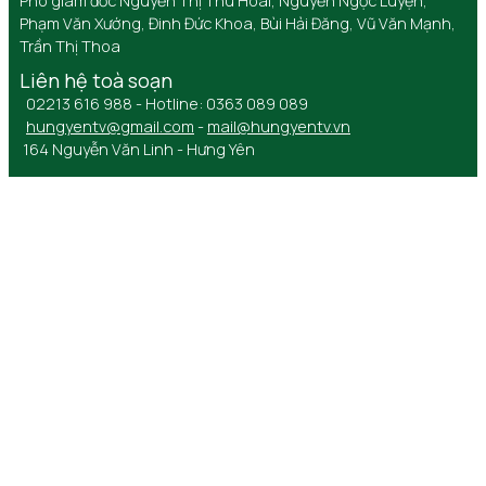
Phó giám đốc Nguyễn Thị Thu Hoài, Nguyễn Ngọc Luyện,
Phạm Văn Xướng, Đinh Đức Khoa, Bùi Hải Đăng, Vũ Văn Mạnh,
Trần Thị Thoa
Liên hệ toà soạn
02213 616 988 - Hotline: 0363 089 089
hungyentv@gmail.com
-
mail@hungyentv.vn
164 Nguyễn Văn Linh - Hưng Yên