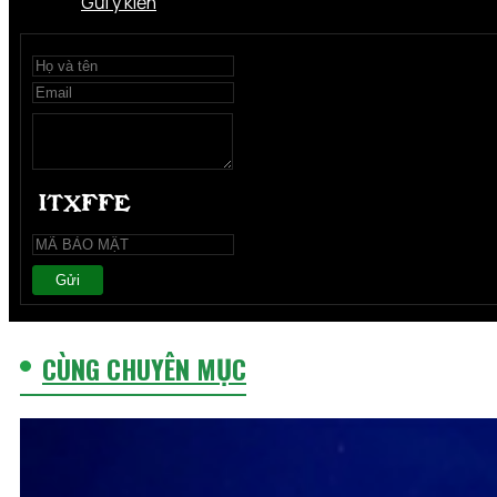
Gửi ý kiến
Gửi
CÙNG CHUYÊN MỤC