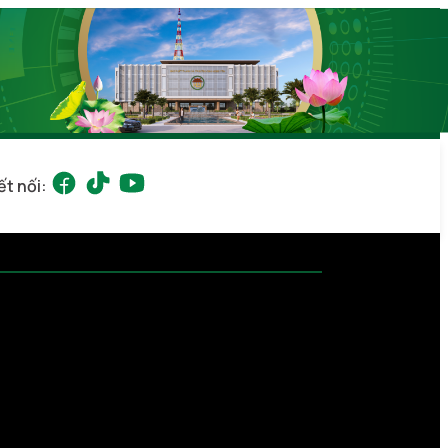
ết nối: