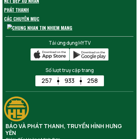
NÉT ĐẸP XỨ NHÃN
PHÁT THANH
CÁC CHUYÊN MỤC
Tải ứng dụng HYTV
Số lượt truy cập trang
257
933
258
BÁO VÀ PHÁT THANH, TRUYỀN HÌNH HƯNG
YÊN