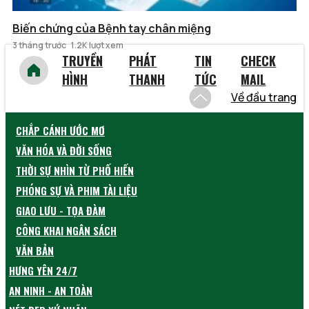
Biến chứng của Bệnh tay chân miệng
3 tháng trước
1.2K lượt xem
TRUYỀN
PHÁT
TIN
CHECK
HÌNH
THANH
TỨC
MAIL
Về đầu trang
CHẮP CÁNH ƯỚC MƠ
VĂN HÓA VÀ ĐỜI SỐNG
THỜI SỰ NHÌN TỪ PHỐ HIẾN
PHÓNG SỰ VÀ PHIM TÀI LIỆU
GIAO LƯU - TỌA ĐÀM
CÔNG KHAI NGÂN SÁCH
VĂN BẢN
HƯNG YÊN 24/7
AN NINH - AN TOÀN