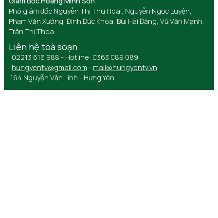
Giám đốc Hoàng Minh Sơn
Phó giám đốc Nguyễn Thị Thu Hoài, Nguyễn Ngọc Luyện,
Phạm Văn Xướng, Đinh Đức Khoa, Bùi Hải Đăng, Vũ Văn Mạnh,
Trần Thị Thoa
Liên hệ toà soạn
02213 616 988 - Hotline: 0363 089 089
hungyentv@gmail.com
-
mail@hungyentv.vn
164 Nguyễn Văn Linh - Hưng Yên