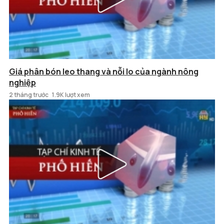
Giá phân bón leo thang và nỗi lo của ngành nông
nghiệp
2 tháng trước
1.9K lượt xem