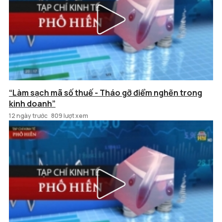
“Làm sạch mã số thuế - Tháo gỡ điểm nghẽn trong
kinh doanh”
12 ngày trước
809 lượt xem