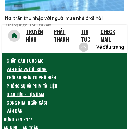
Nới trần thu nhập với người mua nhà ở xã hội
3 tháng trước
1.5K lượt xem
TRUYỀN
PHÁT
TIN
CHECK
HÌNH
THANH
TỨC
MAIL
Về đầu trang
CHẮP CÁNH ƯỚC MƠ
VĂN HÓA VÀ ĐỜI SỐNG
THỜI SỰ NHÌN TỪ PHỐ HIẾN
PHÓNG SỰ VÀ PHIM TÀI LIỆU
GIAO LƯU - TỌA ĐÀM
CÔNG KHAI NGÂN SÁCH
VĂN BẢN
HƯNG YÊN 24/7
AN NINH - AN TOÀN