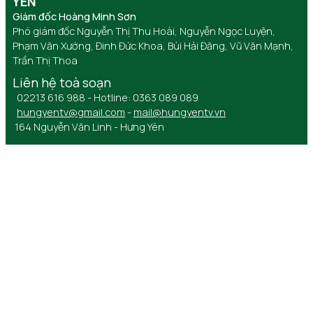
YÊN
Giám đốc Hoàng Minh Sơn
Phó giám đốc Nguyễn Thị Thu Hoài, Nguyễn Ngọc Luyện,
Phạm Văn Xướng, Đinh Đức Khoa, Bùi Hải Đăng, Vũ Văn Mạnh,
Trần Thị Thoa
Liên hệ toà soạn
02213 616 988 - Hotline: 0363 089 089
hungyentv@gmail.com
-
mail@hungyentv.vn
164 Nguyễn Văn Linh - Hưng Yên