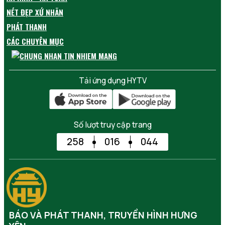
NÉT ĐẸP XỨ NHÃN
PHÁT THANH
CÁC CHUYÊN MỤC
Tải ứng dụng HYTV
Số lượt truy cập trang
258
016
044
BÁO VÀ PHÁT THANH, TRUYỀN HÌNH HƯNG