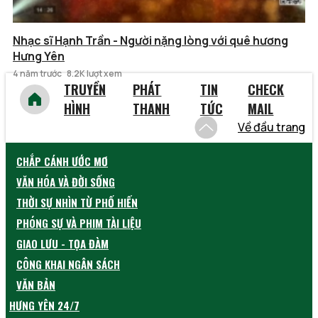
Nhạc sĩ Hạnh Trần - Người nặng lòng với quê hương
Hưng Yên
4 năm trước
8.2K lượt xem
TRUYỀN
PHÁT
TIN
CHECK
HÌNH
THANH
TỨC
MAIL
Về đầu trang
CHẮP CÁNH ƯỚC MƠ
VĂN HÓA VÀ ĐỜI SỐNG
THỜI SỰ NHÌN TỪ PHỐ HIẾN
PHÓNG SỰ VÀ PHIM TÀI LIỆU
GIAO LƯU - TỌA ĐÀM
CÔNG KHAI NGÂN SÁCH
VĂN BẢN
HƯNG YÊN 24/7