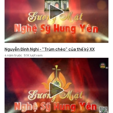
Nguyễn Đình Nghị - "Trùm chèo" của thế kỷ XX
4 năm trước
9.1K lượt xem