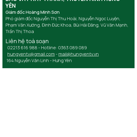
YÊN
Giám đốc Hoàng Minh Sơn
Phó giám đốc Nguyễn Thị Thu Hoài, Nguyễn Ngọc Luyện,
Phạm Văn Xướng, Đinh Đức Khoa, Bùi Hải Đăng, Vũ Văn Mạnh,
Trần Thị Thoa
Liên hệ toà soạn
02213 616 988 - Hotline: 0363 089 089
hungyentv@gmail.com
-
mail@hungyentv.vn
164 Nguyễn Văn Linh - Hưng Yên