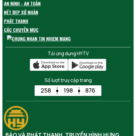
AN NINH - AN TOÀN
NÉT ĐẸP XỨ NHÃN
PHÁT THANH
CÁC CHUYÊN MỤC
Tải ứng dụng HYTV
Số lượt truy cập trang
258
198
876
BÁO VÀ PHÁT THANH, TRUYỀN HÌNH HƯNG