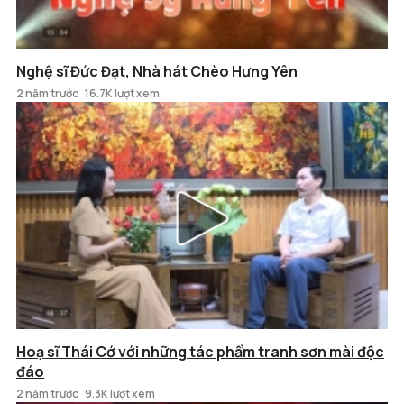
Nghệ sĩ Đức Đạt, Nhà hát Chèo Hưng Yên
2 năm trước
16.7K lượt xem
Hoạ sĩ Thái Cớ với những tác phẩm tranh sơn mài độc
đáo
2 năm trước
9.3K lượt xem