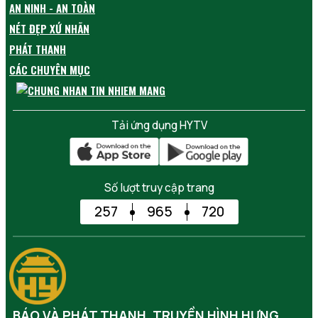
AN NINH - AN TOÀN
NÉT ĐẸP XỨ NHÃN
PHÁT THANH
CÁC CHUYÊN MỤC
Tải ứng dụng HYTV
Số lượt truy cập trang
257
965
720
BÁO VÀ PHÁT THANH, TRUYỀN HÌNH HƯNG