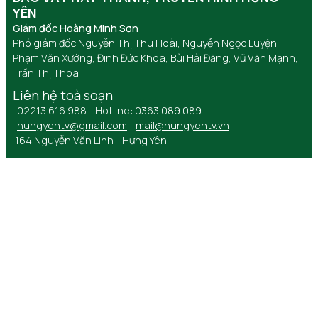
YÊN
Giám đốc Hoàng Minh Sơn
Phó giám đốc Nguyễn Thị Thu Hoài, Nguyễn Ngọc Luyện,
Phạm Văn Xướng, Đinh Đức Khoa, Bùi Hải Đăng, Vũ Văn Mạnh,
Trần Thị Thoa
Liên hệ toà soạn
02213 616 988 - Hotline: 0363 089 089
hungyentv@gmail.com
-
mail@hungyentv.vn
164 Nguyễn Văn Linh - Hưng Yên