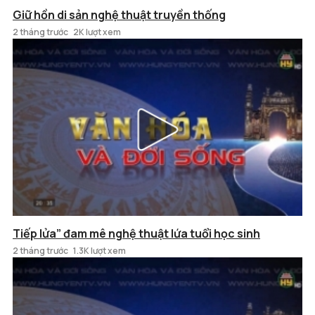
Giữ hồn di sản nghệ thuật truyền thống
2 tháng trước
2K lượt xem
Tiếp lửa” đam mê nghệ thuật lứa tuổi học sinh
2 tháng trước
1.3K lượt xem