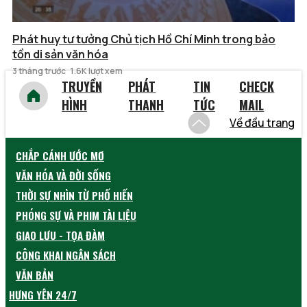
Phát huy tư tưởng Chủ tịch Hồ Chí Minh trong bảo
tồn di sản văn hóa
3 tháng trước
1.6K lượt xem
TRUYỀN
PHÁT
TIN
CHECK
HÌNH
THANH
TỨC
MAIL
Về đầu trang
CHẮP CÁNH ƯỚC MƠ
VĂN HÓA VÀ ĐỜI SỐNG
THỜI SỰ NHÌN TỪ PHỐ HIẾN
PHÓNG SỰ VÀ PHIM TÀI LIỆU
GIAO LƯU - TỌA ĐÀM
CÔNG KHAI NGÂN SÁCH
VĂN BẢN
HƯNG YÊN 24/7