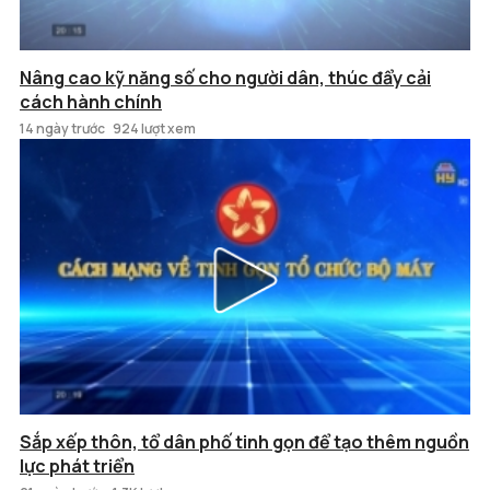
Nâng cao kỹ năng số cho người dân, thúc đẩy cải
cách hành chính
14 ngày trước
924 lượt xem
Sắp xếp thôn, tổ dân phố tinh gọn để tạo thêm nguồn
lực phát triển