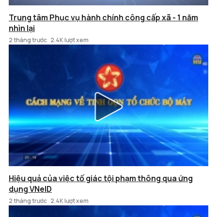
Trung tâm Phục vụ hành chính công cấp xã - 1 năm
nhìn lại
2 tháng trước
2.4K lượt xem
Hiệu quả của việc tố giác tội phạm thông qua ứng
dụng VNeID
2 tháng trước
2.4K lượt xem