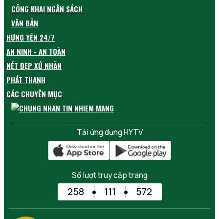
CÔNG KHAI NGÂN SÁCH
VĂN BẢN
HƯNG YÊN 24/7
AN NINH - AN TOÀN
NÉT ĐẸP XỨ NHÃN
PHÁT THANH
CÁC CHUYÊN MỤC
Tải ứng dụng HYTV
Số lượt truy cập trang
258
111
572