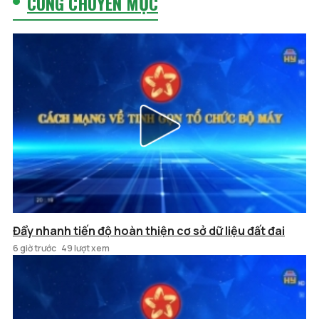
CÙNG CHUYÊN MỤC
Đẩy nhanh tiến độ hoàn thiện cơ sở dữ liệu đất đai
6 giờ trước
49 lượt xem