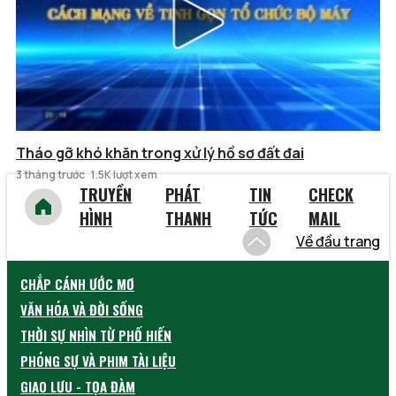
Tháo gỡ khó khăn trong xử lý hồ sơ đất đai
3 tháng trước
1.5K lượt xem
TRUYỀN
PHÁT
TIN
CHECK
HÌNH
THANH
TỨC
MAIL
Về đầu trang
CHẮP CÁNH ƯỚC MƠ
VĂN HÓA VÀ ĐỜI SỐNG
THỜI SỰ NHÌN TỪ PHỐ HIẾN
PHÓNG SỰ VÀ PHIM TÀI LIỆU
GIAO LƯU - TỌA ĐÀM