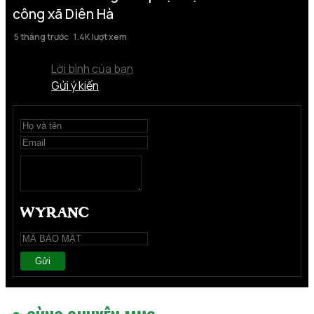
công xã Diên Hà
5 tháng trước
1.4K lượt xem
Lời bình của bạn
Gửi ý kiến
Gửi