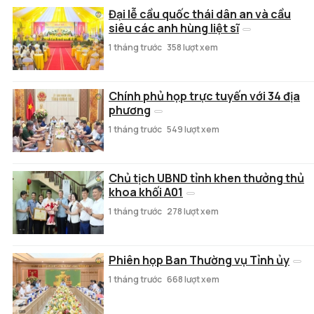
Đại lễ cầu quốc thái dân an và cầu
siêu các anh hùng liệt sĩ
1 tháng trước
358 lượt xem
Chính phủ họp trực tuyến với 34 địa
phương
1 tháng trước
549 lượt xem
Chủ tịch UBND tỉnh khen thưởng thủ
khoa khối A01
1 tháng trước
278 lượt xem
Phiên họp Ban Thường vụ Tỉnh ủy
1 tháng trước
668 lượt xem