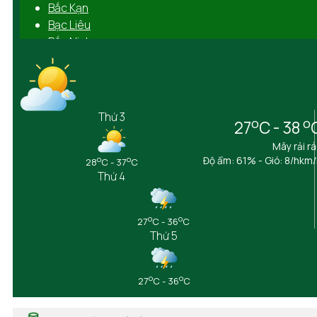
Bắc Kạn
Bạc Liêu
Bắc Ninh
Bến Tre
Bình Định
Bình Dương
Bình Phước
Thứ 3
o
o
27
C - 38
Bình Thuận
Cà Mau
Mây rải r
Cần Thơ
o
o
Độ ẩm: 61% - Gió: 8/hkm
28
C - 37
C
Thứ 4
Cao Bằng
Đắk Lắk
Đắk Nông
o
o
27
C - 36
C
Điện Biên
Thứ 5
Đồng Nai
Đồng Tháp
Gia Lai
o
o
27
C - 36
C
Hà Giang
Hải Dương