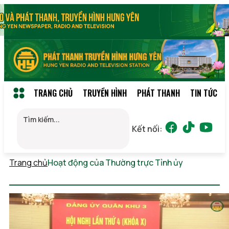
TRANG CHỦ
TRUYỀN HÌNH
PHÁT THANH
TIN TỨC
Kết nối:
Trang chủ
Hoạt động của Thường trực Tỉnh ủy
Thứ 2,
10/08/2026 18:05 (GMT+7)