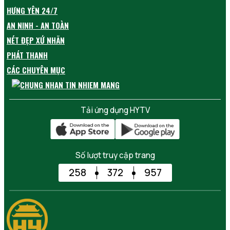
HƯNG YÊN 24/7
AN NINH - AN TOÀN
NÉT ĐẸP XỨ NHÃN
PHÁT THANH
CÁC CHUYÊN MỤC
Tải ứng dụng HYTV
Số lượt truy cập trang
258
372
957