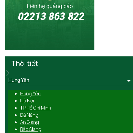
Thời tiết
Hưng Yên
Hưng Yên
Hà Nội
TP Hồ Chí Minh
Đà Nẵng
An Giang
Bắc Giang