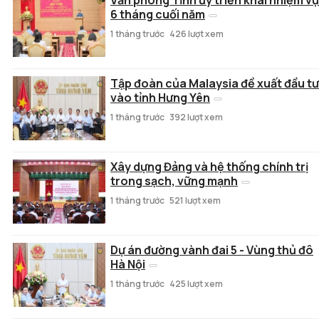
6 tháng cuối năm
1 tháng trước
426 lượt xem
Tập đoàn của Malaysia đề xuất đầu tư
vào tỉnh Hưng Yên
1 tháng trước
392 lượt xem
Xây dựng Đảng và hệ thống chính trị
trong sạch, vững mạnh
1 tháng trước
521 lượt xem
Dự án đường vành đai 5 - Vùng thủ đô
Hà Nội
1 tháng trước
425 lượt xem