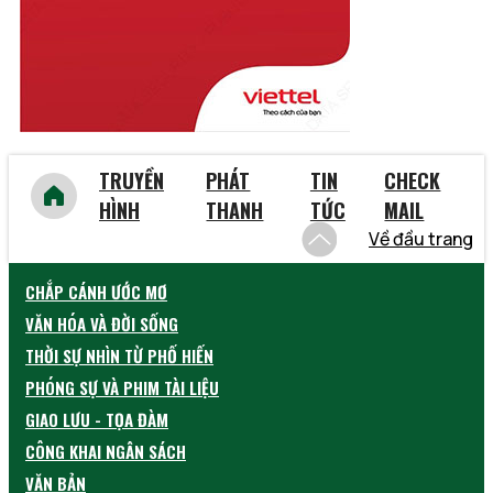
Yên Bái
TRUYỀN
PHÁT
TIN
CHECK
HÌNH
THANH
TỨC
MAIL
Về đầu trang
CHẮP CÁNH ƯỚC MƠ
VĂN HÓA VÀ ĐỜI SỐNG
THỜI SỰ NHÌN TỪ PHỐ HIẾN
PHÓNG SỰ VÀ PHIM TÀI LIỆU
GIAO LƯU - TỌA ĐÀM
CÔNG KHAI NGÂN SÁCH
VĂN BẢN