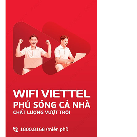
Phú Yên
Quảng Bình
Quảng Nam
Quảng Ngãi
Quảng Ninh
Quảng Trị
Sóc Trăng
Sơn La
Tây Ninh
Thái Bình
Thái Nguyên
Thanh Hóa
Thừa Thiên Huế
Tiền Giang
Trà Vinh
Tuyên Quang
Vĩnh Long
Vĩnh Phúc
Vũng Tàu