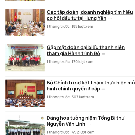
Các tập đoàn, doanh nghiệp tìm hiểu
cơ hội đầu tư tại Hưng Yên
1 tháng trước
185 lượt xem
Gặp mặt đoàn đại biểu thanh niên
tham gia Hành trình Đỏ
1 tháng trước
170 lượt xem
Bộ Chính trị sơ kết 1 năm thực hiện mô
hình chính quyền 3 cấp
1 tháng trước
507 lượt xem
Dâng hoa tưởng niệm Tổng Bí thư
Nguyễn Văn Linh
1 tháng trước
492 lượt xem