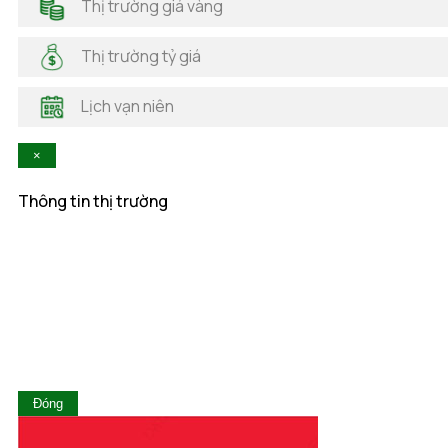
Thị trường giá vàng
Hải Phòng
Hà Nam
Thị trường tỷ giá
Hà Tĩnh
Hậu Giang
Lịch vạn niên
Hòa Bình
Khánh Hòa
×
Kiên Giang
Kon Tum
Thông tin thị trường
Lai Châu
Lâm Đồng
Lạng Sơn
Lào Cai
Long An
Nam Định
Nghệ An
Ninh Bình
Ninh Thuận
Đóng
Phú Thọ