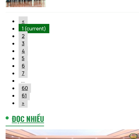
«
1
(current)
2
3
4
5
6
7
...
60
61
»
ĐỌC NHIỀU