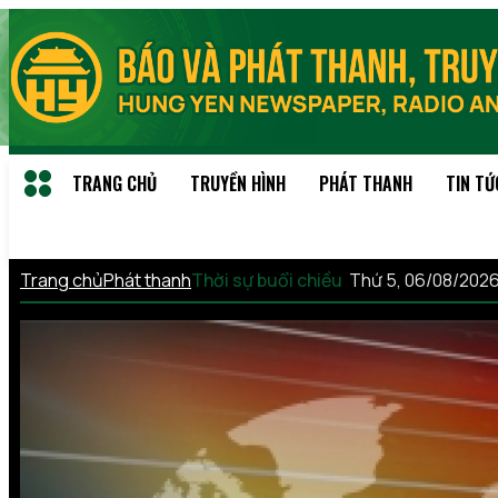
TRANG CHỦ
TRUYỀN HÌNH
PHÁT THANH
TIN TỨ
Trang chủ
Phát thanh
Thời sự buổi chiều
Thứ 5, 06/08/202