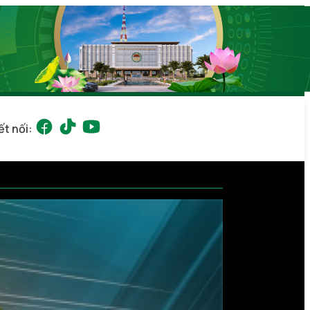
ết nối: