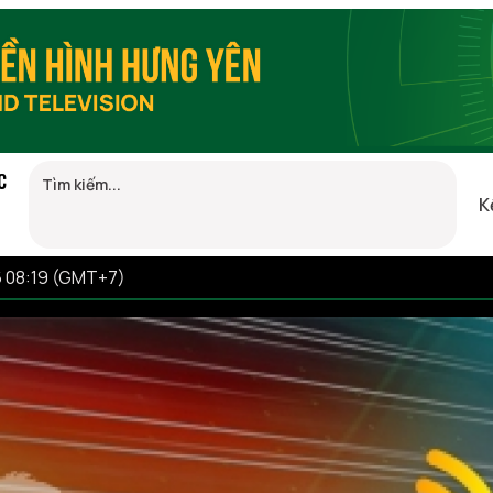
C
K
6 08:19 (GMT+7)