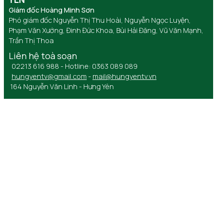
Giám đốc Hoàng Minh Sơn
Phó giám đốc Nguyễn Thị Thu Hoài, Nguyễn Ngọc Luyện,
Phạm Văn Xướng, Đinh Đức Khoa, Bùi Hải Đăng, Vũ Văn Mạnh,
Trần Thị Thoa
Liên hệ toà soạn
02213 616 988 - Hotline: 0363 089 089
hungyentv@gmail.com
-
mail@hungyentv.vn
164 Nguyễn Văn Linh - Hưng Yên