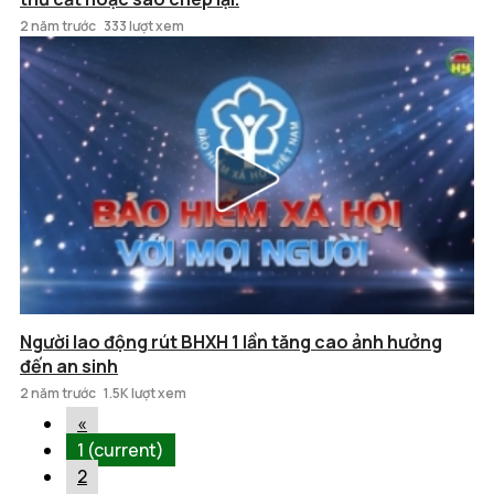
2 năm trước
333 lượt xem
Người lao động rút BHXH 1 lần tăng cao ảnh hưởng
đến an sinh
2 năm trước
1.5K lượt xem
«
1
(current)
2