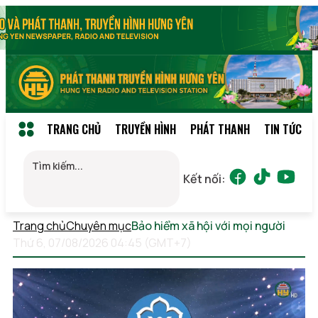
TRANG CHỦ
TRUYỀN HÌNH
PHÁT THANH
TIN TỨC
Kết nối:
Trang chủ
Chuyên mục
Bảo hiểm xã hội với mọi người
Thứ 6, 07/08/2026 04:45 (GMT+7)