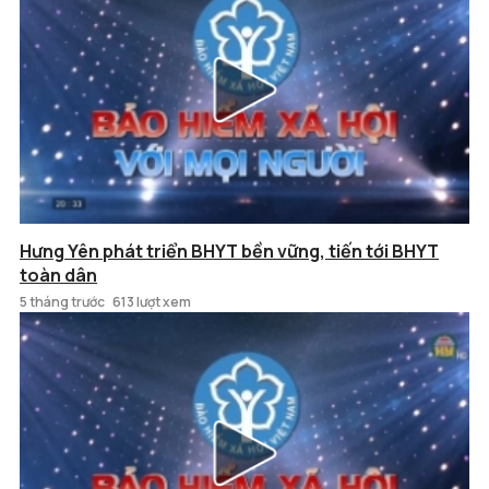
Hưng Yên phát triển BHYT bền vững, tiến tới BHYT
toàn dân
5 tháng trước
613 lượt xem