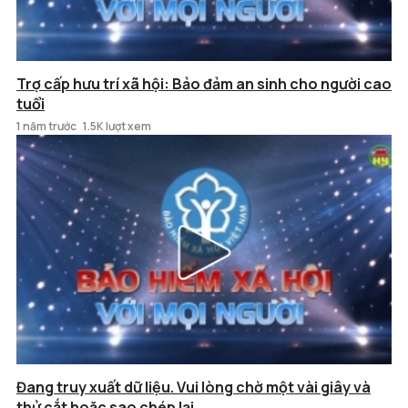
Trợ cấp hưu trí xã hội: Bảo đảm an sinh cho người cao
tuổi
1 năm trước
1.5K lượt xem
Đang truy xuất dữ liệu. Vui lòng chờ một vài giây và
thử cắt hoặc sao chép lại.