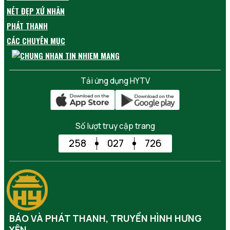
NÉT ĐẸP XỨ NHÃN
PHÁT THANH
CÁC CHUYÊN MỤC
Tải ứng dụng HYTV
Số lượt truy cập trang
258
027
726
BÁO VÀ PHÁT THANH, TRUYỀN HÌNH HƯNG
YÊN