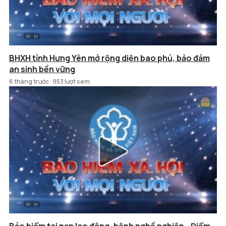
BHXH tỉnh Hưng Yên mở rộng diện bao phủ, bảo đảm
an sinh bền vững
6 tháng trước
953 lượt xem