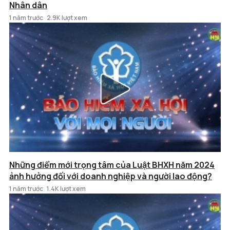
Nhân dân
1 năm trước
2.9K lượt xem
Những điểm mới trọng tâm của Luật BHXH năm 2024
ảnh hưởng đối với doanh nghiệp và người lao động?
1 năm trước
1.4K lượt xem