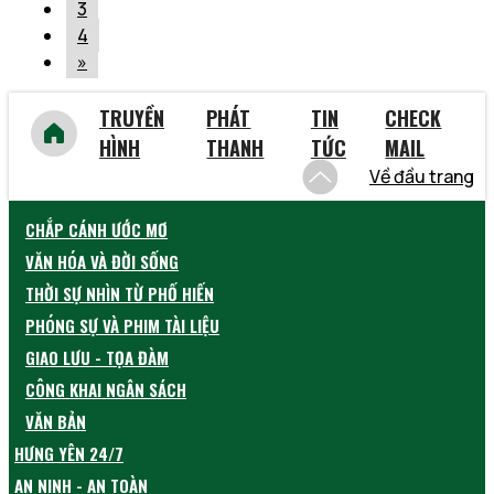
3
4
»
TRUYỀN
PHÁT
TIN
CHECK
HÌNH
THANH
TỨC
MAIL
Về đầu trang
CHẮP CÁNH ƯỚC MƠ
VĂN HÓA VÀ ĐỜI SỐNG
THỜI SỰ NHÌN TỪ PHỐ HIẾN
PHÓNG SỰ VÀ PHIM TÀI LIỆU
GIAO LƯU - TỌA ĐÀM
CÔNG KHAI NGÂN SÁCH
VĂN BẢN
HƯNG YÊN 24/7
AN NINH - AN TOÀN