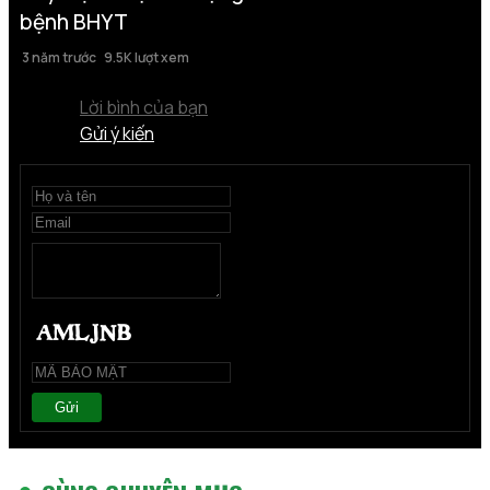
bệnh BHYT
3 năm trước
9.5K lượt xem
Lời bình của bạn
Gửi ý kiến
Gửi