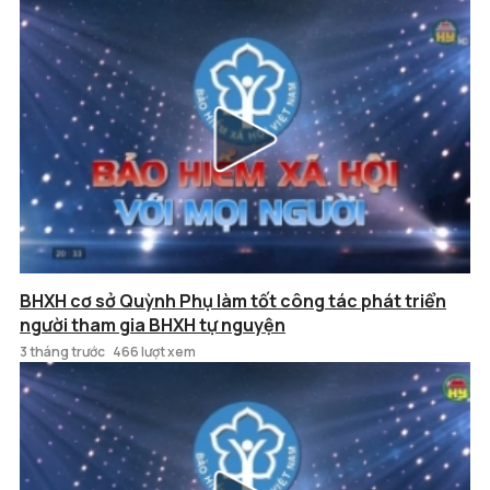
BHXH cơ sở Quỳnh Phụ làm tốt công tác phát triển
người tham gia BHXH tự nguyện
3 tháng trước
466 lượt xem