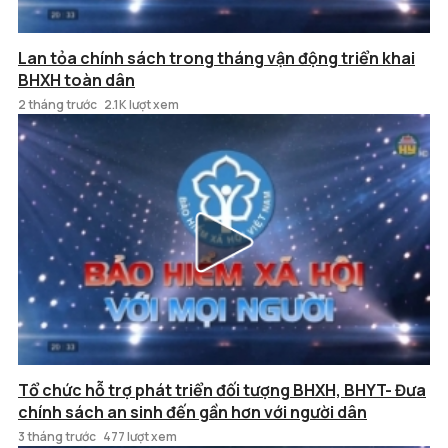
Lan tỏa chính sách trong tháng vận động triển khai
BHXH toàn dân
2 tháng trước
2.1K lượt xem
Tổ chức hỗ trợ phát triển đối tượng BHXH, BHYT- Đưa
chính sách an sinh đến gần hơn với người dân
3 tháng trước
477 lượt xem