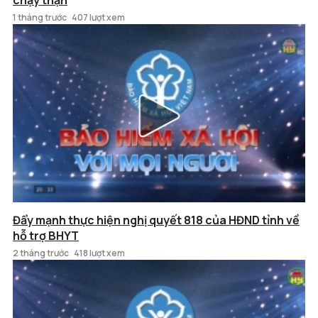
1 tháng trước
407 lượt xem
Đẩy mạnh thực hiện nghị quyết 818 của HĐND tỉnh về
hỗ trợ BHYT
2 tháng trước
418 lượt xem