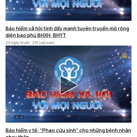
Bảo hiểm xã hội tỉnh đẩy mạnh tuyên truyền mở rộng
diện bao phủ BHXH, BHYT
23 ngày trước
291 lượt xem
Bảo hiểm y tế: “Phao cứu sinh” cho những bệnh nhân
chạy thận