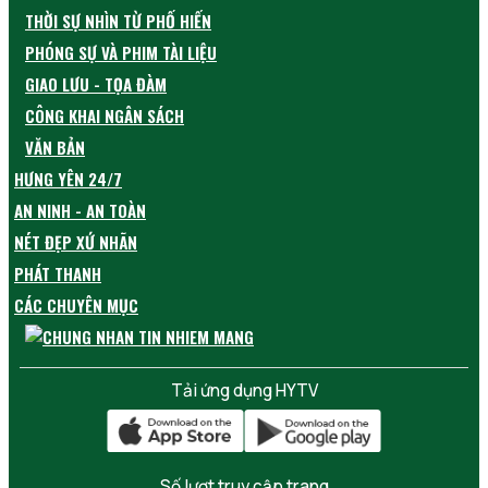
THỜI SỰ NHÌN TỪ PHỐ HIẾN
PHÓNG SỰ VÀ PHIM TÀI LIỆU
GIAO LƯU - TỌA ĐÀM
CÔNG KHAI NGÂN SÁCH
VĂN BẢN
HƯNG YÊN 24/7
AN NINH - AN TOÀN
NÉT ĐẸP XỨ NHÃN
PHÁT THANH
CÁC CHUYÊN MỤC
Tải ứng dụng HYTV
Số lượt truy cập trang