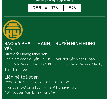
258
134
574
BÁO VÀ PHÁT THANH, TRUYỀN HÌNH HƯNG
YÊN
Giám đốc Hoàng Minh Sơn
Phó giám đốc Nguyễn Thị Thu Hoài, Nguyễn Ngọc Luyện,
Phạm Văn Xướng, Đinh Đức Khoa, Bùi Hải Đăng, Vũ Văn Mạnh,
Trần Thị Thoa
Liên hệ toà soạn
02213 616 988 - Hotline: 0363 089 089
hungyentv@gmail.com
-
mail@hungyentv.vn
164 Nguyễn Văn Linh - Hưng Yên