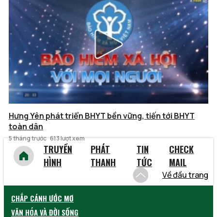
Hưng Yên phát triển BHYT bền vững, tiến tới BHYT
toàn dân
5 tháng trước
613 lượt xem
TRUYỀN
PHÁT
TIN
CHECK
HÌNH
THANH
TỨC
MAIL
Về đầu trang
CHẮP CÁNH ƯỚC MƠ
VĂN HÓA VÀ ĐỜI SỐNG