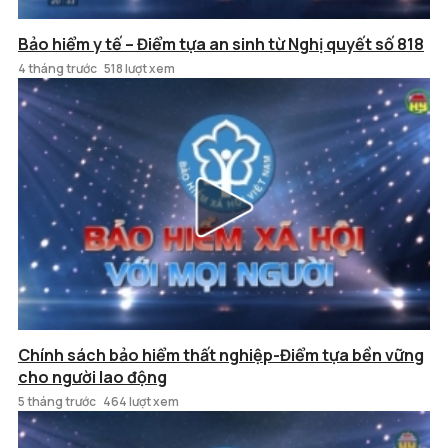
Bảo hiểm y tế – Điểm tựa an sinh từ Nghị quyết số 818
4 tháng trước
518 lượt xem
Chính sách bảo hiểm thất nghiệp-Điểm tựa bền vững
cho người lao động
5 tháng trước
464 lượt xem