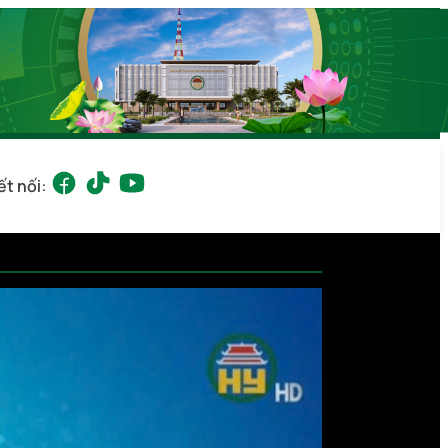
ết nối: