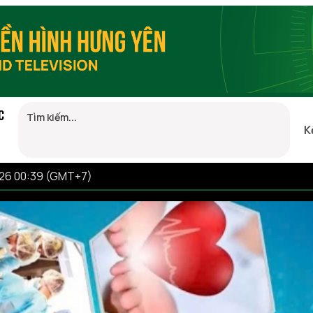
C
K
026 00:39 (GMT+7)