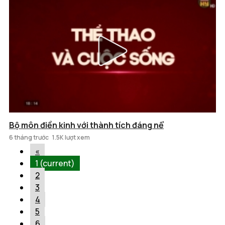
Bộ môn điền kinh với thành tích đáng nể
6 tháng trước
1.5K lượt xem
«
1
(current)
2
3
4
5
6