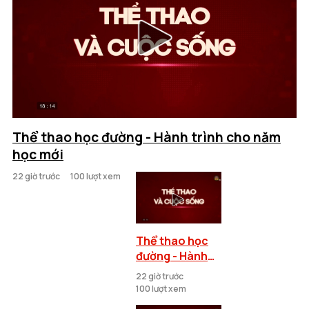
Thể thao học đường - Hành trình cho năm
học mới
22 giờ trước
100 lượt xem
Thể thao học
đường - Hành
trình cho năm
22 giờ trước
học mới
100 lượt xem