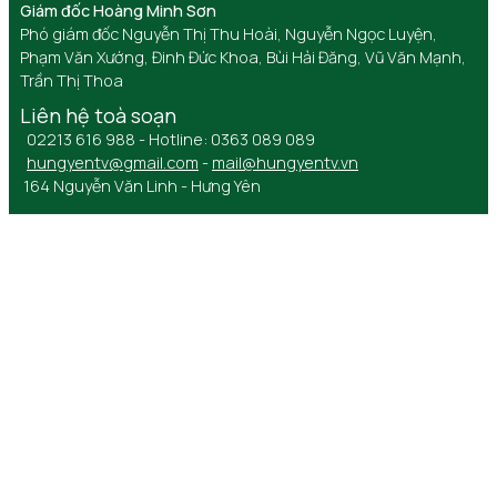
Giám đốc Hoàng Minh Sơn
Phó giám đốc Nguyễn Thị Thu Hoài, Nguyễn Ngọc Luyện,
Phạm Văn Xướng, Đinh Đức Khoa, Bùi Hải Đăng, Vũ Văn Mạnh,
Trần Thị Thoa
Liên hệ toà soạn
02213 616 988 - Hotline: 0363 089 089
hungyentv@gmail.com
-
mail@hungyentv.vn
164 Nguyễn Văn Linh - Hưng Yên