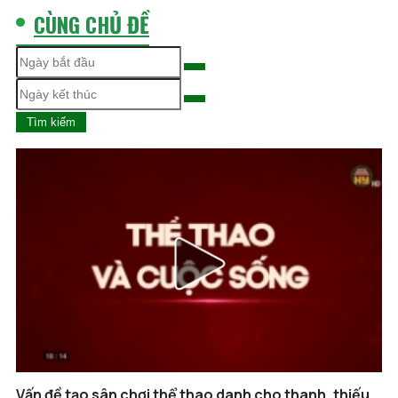
CÙNG CHỦ ĐỀ
Tìm kiếm
Vấn đề tạo sân chơi thể thao danh cho thanh, thiếu