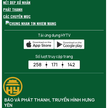
NÉT ĐẸP XỨ NHÃN
PHÁT THANH
CÁC CHUYÊN MỤC
Tải ứng dụng HYTV
Số lượt truy cập trang
258
171
142
BÁO VÀ PHÁT THANH, TRUYỀN HÌNH HƯNG
YÊN