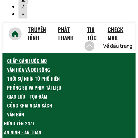
7
»
TRUYỀN
PHÁT
TIN
CHECK
HÌNH
THANH
TỨC
MAIL
Về đầu trang
CHẮP CÁNH ƯỚC MƠ
VĂN HÓA VÀ ĐỜI SỐNG
THỜI SỰ NHÌN TỪ PHỐ HIẾN
PHÓNG SỰ VÀ PHIM TÀI LIỆU
GIAO LƯU - TỌA ĐÀM
CÔNG KHAI NGÂN SÁCH
VĂN BẢN
HƯNG YÊN 24/7
AN NINH - AN TOÀN