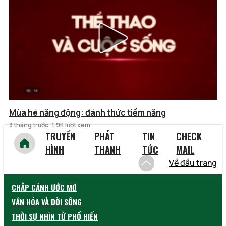
Mùa hè năng động: đánh thức tiềm năng
3 tháng trước
1.9K lượt xem
TRUYỀN
PHÁT
TIN
CHECK
HÌNH
THANH
TỨC
MAIL
Về đầu trang
CHẮP CÁNH ƯỚC MƠ
VĂN HÓA VÀ ĐỜI SỐNG
THỜI SỰ NHÌN TỪ PHỐ HIẾN