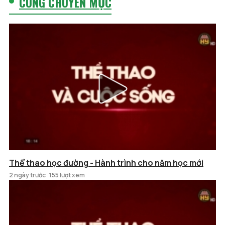
CÙNG CHUYÊN MỤC
Thể thao học đường - Hành trình cho năm học mới
2 ngày trước
155 lượt xem