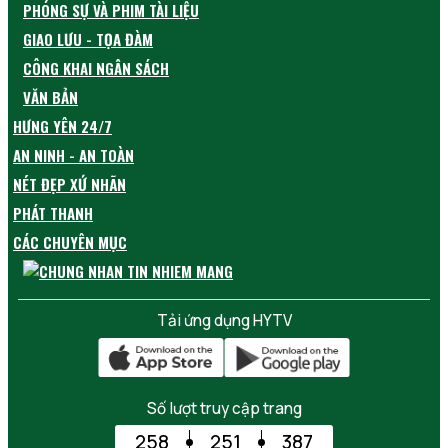
PHÓNG SỰ VÀ PHIM TÀI LIỆU
GIAO LƯU - TỌA ĐÀM
CÔNG KHAI NGÂN SÁCH
VĂN BẢN
HƯNG YÊN 24/7
AN NINH - AN TOÀN
NÉT ĐẸP XỨ NHÃN
PHÁT THANH
CÁC CHUYÊN MỤC
Tải ứng dụng HYTV
Số lượt truy cập trang
258
251
387