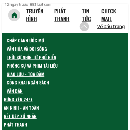
12 ngày trước
653 lượt xem
TRUYỀN
PHÁT
TIN
CHECK
HÌNH
THANH
TỨC
MAIL
Về đầu trang
CHẮP CÁNH ƯỚC MƠ
VĂN HÓA VÀ ĐỜI SỐNG
THỜI SỰ NHÌN TỪ PHỐ HIẾN
PHÓNG SỰ VÀ PHIM TÀI LIỆU
GIAO LƯU - TỌA ĐÀM
CÔNG KHAI NGÂN SÁCH
VĂN BẢN
HƯNG YÊN 24/7
AN NINH - AN TOÀN
NÉT ĐẸP XỨ NHÃN
PHÁT THANH