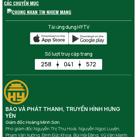
CÁC CHUYÊN MỤC
Tải ứng dụng HYTV
Số lượt truy cập trang
258
041
572
BÁO VÀ PHÁT THANH, TRUYỀN HÌNH HƯNG
YÊN
Giám đốc Hoàng Minh Sơn
Phó giám đốc Nguyễn Thị Thu Hoài, Nguyễn Ngọc Luyện,
Phạm Văn Xướng, Đinh Đức Khoa, Bùi Hải Đăng, Vũ Văn Mạnh,