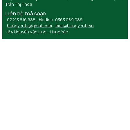
Trần Thị Thoa
Liên hệ toà soạn
02213 616 988 - Hotline: 0363 089 089
hungyentv@gmail.com
-
mail@hungyentv.vn
164 Nguyễn Văn Linh - Hưng Yên