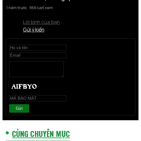
1 năm trước
956 lượt xem
Lời bình của bạn
Gửi ý kiến
Gửi
CÙNG CHUYÊN MỤC