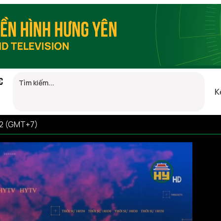
C
K
42 (GMT+7)