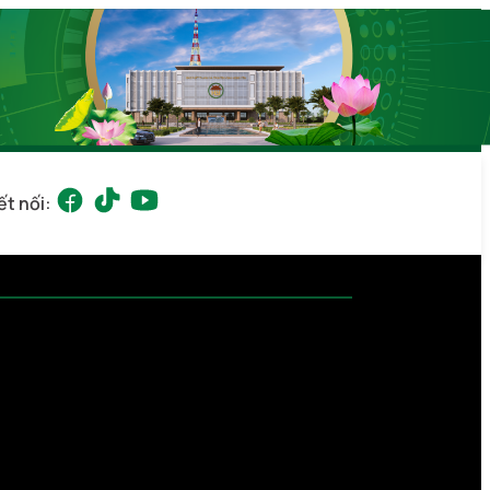
ết nối: