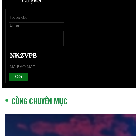
Gửi ý kiến
Gửi
CÙNG CHUYÊN MỤC