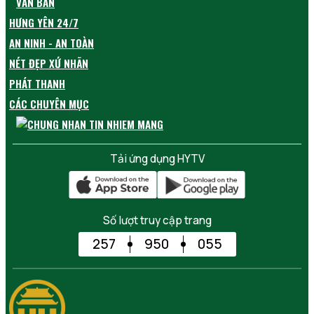
VĂN BẢN
HƯNG YÊN 24/7
AN NINH - AN TOÀN
NÉT ĐẸP XỨ NHÃN
PHÁT THANH
CÁC CHUYÊN MỤC
Tải ứng dụng HYTV
Số lượt truy cập trang
257
950
055