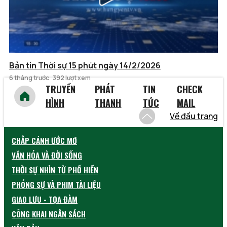
Bản tin Thời sự 15 phút ngày 14/2/2026
6 tháng trước
392 lượt xem
TRUYỀN
PHÁT
TIN
CHECK
HÌNH
THANH
TỨC
MAIL
Về đầu trang
CHẮP CÁNH ƯỚC MƠ
VĂN HÓA VÀ ĐỜI SỐNG
THỜI SỰ NHÌN TỪ PHỐ HIẾN
PHÓNG SỰ VÀ PHIM TÀI LIỆU
GIAO LƯU - TỌA ĐÀM
CÔNG KHAI NGÂN SÁCH