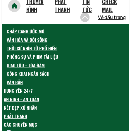
TRUYỀN
PHÁT
TIN
CHECK
HÌNH
THANH
TỨC
MAIL
Về đầu trang
CHẮP CÁNH ƯỚC MƠ
VĂN HÓA VÀ ĐỜI SỐNG
THỜI SỰ NHÌN TỪ PHỐ HIẾN
PHÓNG SỰ VÀ PHIM TÀI LIỆU
GIAO LƯU - TỌA ĐÀM
CÔNG KHAI NGÂN SÁCH
VĂN BẢN
HƯNG YÊN 24/7
AN NINH - AN TOÀN
NÉT ĐẸP XỨ NHÃN
PHÁT THANH
CÁC CHUYÊN MỤC