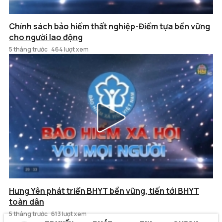
Chính sách bảo hiểm thất nghiệp-Điểm tựa bền vững
cho người lao động
5 tháng trước
464 lượt xem
Hưng Yên phát triển BHYT bền vững, tiến tới BHYT
toàn dân
5 tháng trước
613 lượt xem