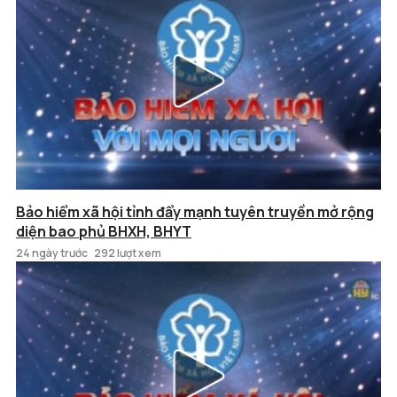
Bảo hiểm xã hội tỉnh đẩy mạnh tuyên truyền mở rộng
diện bao phủ BHXH, BHYT
24 ngày trước
292 lượt xem