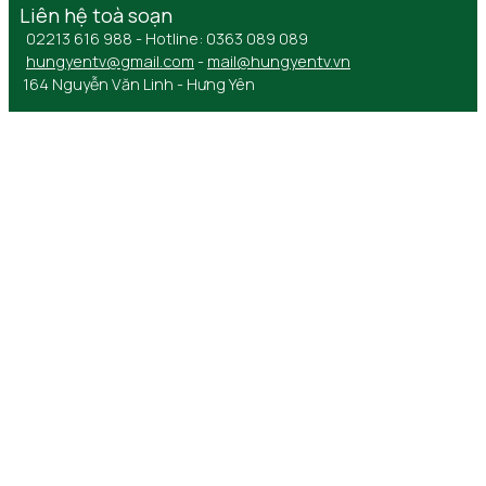
Liên hệ toà soạn
02213 616 988 - Hotline: 0363 089 089
hungyentv@gmail.com
-
mail@hungyentv.vn
164 Nguyễn Văn Linh - Hưng Yên