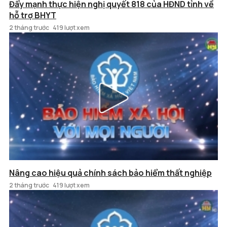
Đẩy mạnh thực hiện nghị quyết 818 của HĐND tỉnh về
hỗ trợ BHYT
2 tháng trước
419 lượt xem
Nâng cao hiệu quả chính sách bảo hiểm thất nghiệp
2 tháng trước
419 lượt xem