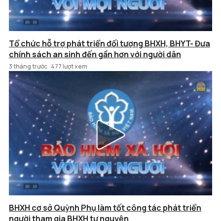
Tổ chức hỗ trợ phát triển đối tượng BHXH, BHYT- Đưa
chính sách an sinh đến gần hơn với người dân
3 tháng trước
477 lượt xem
BHXH cơ sở Quỳnh Phụ làm tốt công tác phát triển
người tham gia BHXH tự nguyện