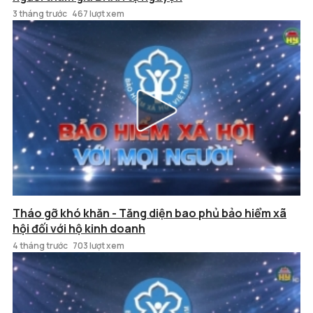
3 tháng trước
467 lượt xem
Tháo gỡ khó khăn - Tăng diện bao phủ bảo hiểm xã
hội đối với hộ kinh doanh
4 tháng trước
703 lượt xem