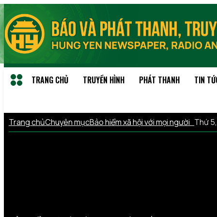
TRANG CHỦ
TRUYỀN HÌNH
PHÁT THANH
TIN TỨ
Trang chủ
Chuyên mục
Bảo hiểm xã hội với mọi người
Thứ 5