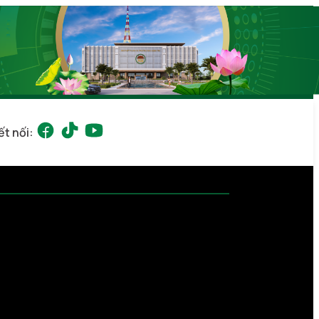
ết nối: