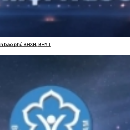
iện bao phủ BHXH, BHYT