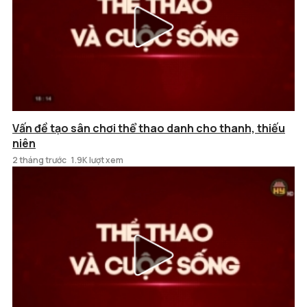
Vấn đề tạo sân chơi thể thao danh cho thanh, thiếu
niên
2 tháng trước
1.9K lượt xem