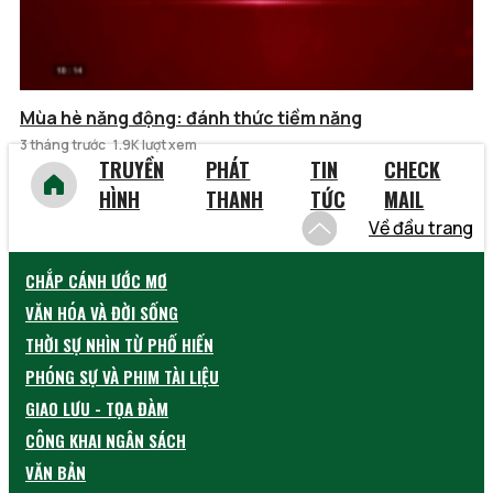
Mùa hè năng động: đánh thức tiềm năng
3 tháng trước
1.9K lượt xem
TRUYỀN
PHÁT
TIN
CHECK
HÌNH
THANH
TỨC
MAIL
Về đầu trang
CHẮP CÁNH ƯỚC MƠ
VĂN HÓA VÀ ĐỜI SỐNG
THỜI SỰ NHÌN TỪ PHỐ HIẾN
PHÓNG SỰ VÀ PHIM TÀI LIỆU
GIAO LƯU - TỌA ĐÀM
CÔNG KHAI NGÂN SÁCH
VĂN BẢN