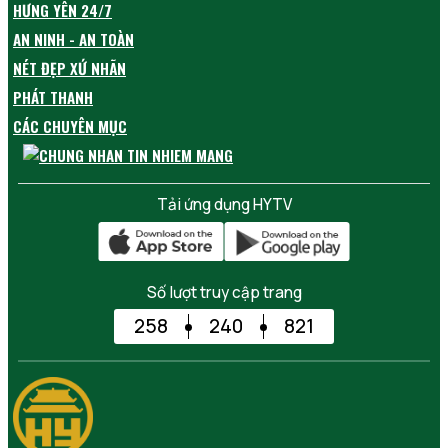
HƯNG YÊN 24/7
AN NINH - AN TOÀN
NÉT ĐẸP XỨ NHÃN
PHÁT THANH
CÁC CHUYÊN MỤC
Tải ứng dụng HYTV
Số lượt truy cập trang
258
240
821