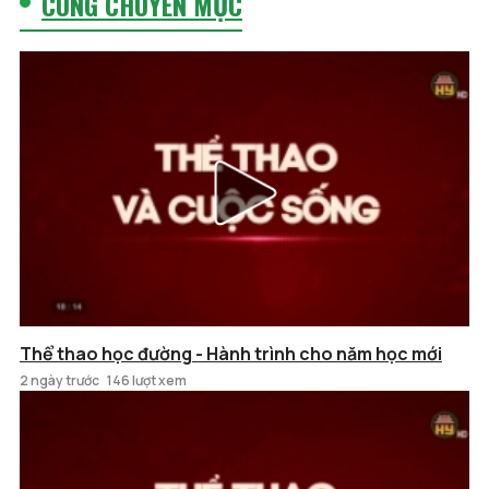
CÙNG CHUYÊN MỤC
Thể thao học đường - Hành trình cho năm học mới
2 ngày trước
146 lượt xem