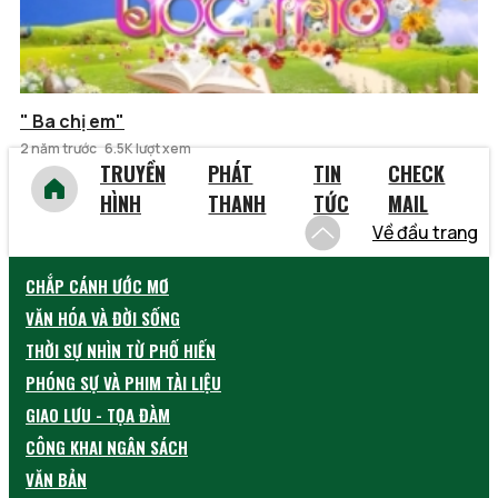
" Ba chị em"
2 năm trước
6.5K lượt xem
TRUYỀN
PHÁT
TIN
CHECK
HÌNH
THANH
TỨC
MAIL
Về đầu trang
CHẮP CÁNH ƯỚC MƠ
VĂN HÓA VÀ ĐỜI SỐNG
THỜI SỰ NHÌN TỪ PHỐ HIẾN
PHÓNG SỰ VÀ PHIM TÀI LIỆU
GIAO LƯU - TỌA ĐÀM
CÔNG KHAI NGÂN SÁCH
VĂN BẢN