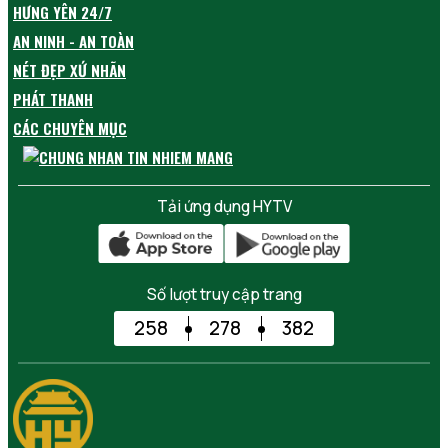
HƯNG YÊN 24/7
AN NINH - AN TOÀN
NÉT ĐẸP XỨ NHÃN
PHÁT THANH
CÁC CHUYÊN MỤC
Tải ứng dụng HYTV
Số lượt truy cập trang
258
278
382