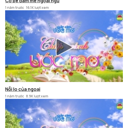
Cô bé đam mê ngọai ngữ
1 năm trước
16.1K lượt xem
Nỗi lo của ngoại
1 năm trước
8.9K lượt xem