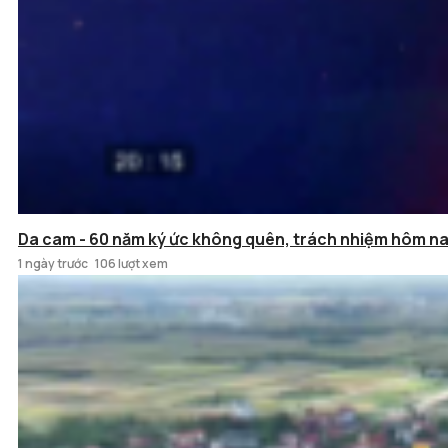
Da cam - 60 năm ký ức không quên, trách nhiệm hôm n
1 ngày trước
106 lượt xem