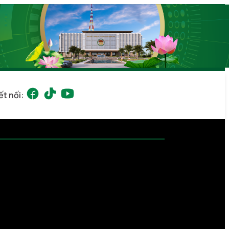
ết nối: