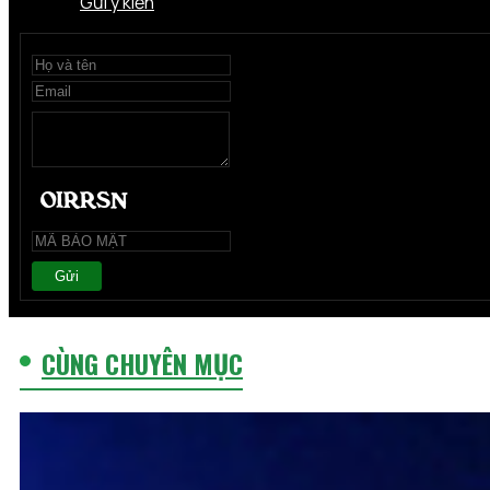
Gửi ý kiến
Gửi
CÙNG CHUYÊN MỤC