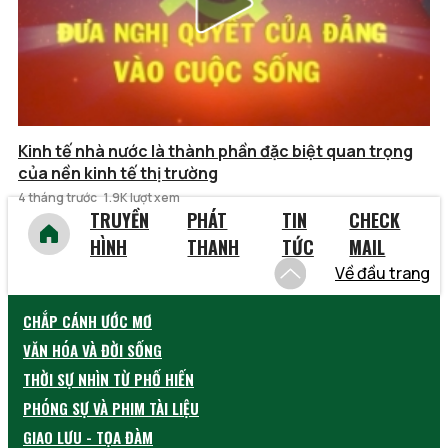
Kinh tế nhà nước là thành phần đặc biệt quan trọng
của nền kinh tế thị trường
4 tháng trước
1.9K lượt xem
TRUYỀN
PHÁT
TIN
CHECK
HÌNH
THANH
TỨC
MAIL
Về đầu trang
CHẮP CÁNH ƯỚC MƠ
VĂN HÓA VÀ ĐỜI SỐNG
THỜI SỰ NHÌN TỪ PHỐ HIẾN
PHÓNG SỰ VÀ PHIM TÀI LIỆU
GIAO LƯU - TỌA ĐÀM