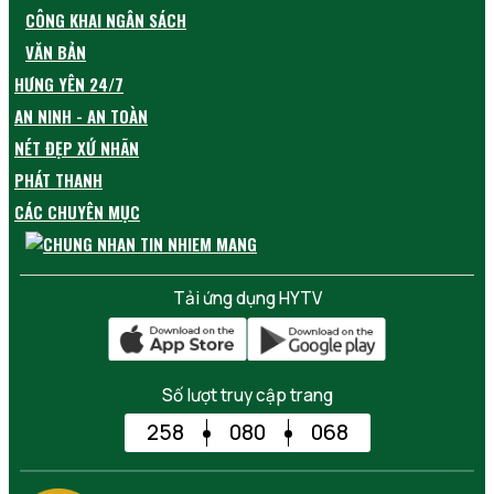
CÔNG KHAI NGÂN SÁCH
VĂN BẢN
HƯNG YÊN 24/7
AN NINH - AN TOÀN
NÉT ĐẸP XỨ NHÃN
PHÁT THANH
CÁC CHUYÊN MỤC
Tải ứng dụng HYTV
Số lượt truy cập trang
258
080
068